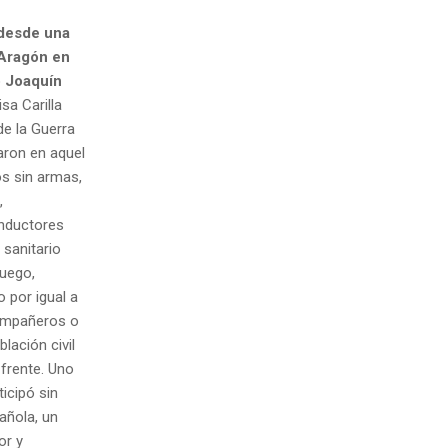
 desde una
 Aragón en
o Joaquín
sa Carilla
e la Guerra
aron en aquel
os sin armas,
,
onductores
sanitario
fuego,
 por igual a
ompañeros o
lación civil
 frente. Uno
icipó sin
añola, un
or y