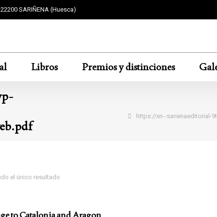
F 22200 SARIÑENA (Huesca)
al
Libros
Premios y distinciones
Gale
wp-
Estás aquí:
https://xn--sarienaeditor
b.pdf
do el único resultado
e to Catalonia and Aragon