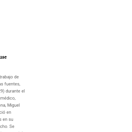
use
 trabajo de
as fuentes,
9) durante el
 médico,
ena, Miguel
ció en
s en su
echo. Se