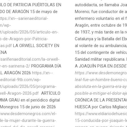
ULO DE PATRICIA PUÉRTOLAS EN
autodidacta, se llamaba Joa
DO DE ARAGÓN 15 de mayo de
Moreno; fue conductor de 
ttps://xn--sarienaeditorial-
enfermero voluntario en el 
om/wp-
Aragón, entre octubre de 19
t/uploads/2026/05/articulo-en-
de 1937, y más tarde en la r
o-de-Aragon-por-Patricia-
Catalunya y la Batalla del E
las.pdf
LA ORWELL SOCIETY EN
al volante de su ambulancia
ENA
15 del contingente de vehícu
/sariñenaeditorial.com/la-orwell-
Sanidad militar republican
y-en-sarinena-2/
PROGRAMA DÍA
A JOAQUÍN PISA EN
DESDE
L ARAGÓN 2026
https://xn--
https://www.desdemonegro
aeditorial-9tb.com/wp-
leal-fue-un-hombre-bueno-cu
t/uploads/2026/05/programa-
absoluta-en-la-guerra-era-ay
well-Aragon-2026.pdf
ARTÍCULO
posible-a-mitigar-el-dolor-aj
MA GRAU en el periódico digital
CRÓNICA DE LA PRESENTA
Monegros 15 de junio de 2026
HUESCA por Carlos Migliacc
//www.desdemonegros.com/el-
https://www.eldiariodehues
de-la-mujer-durante-la-guerra-
15-conducida-por-joaquin-l