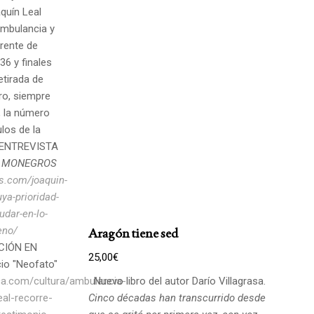
quín Leal
ambulancia y
frente de
36 y finales
etirada de
bro, siempre
, la número
los de la
a. ENTREVISTA
 MONEGROS
s.com/joaquin-
ya-prioridad-
udar-en-lo-
eno/
Aragón tiene sed
CIÓN EN
25,00
€
io "Neofato"
ca.com/cultura/ambulancia-
Nuevo libro del autor Darío Villagrasa.
eal-recorre-
Cinco décadas han transcurrido desde