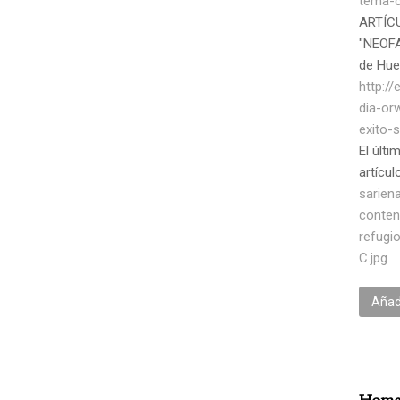
tema-c
ARTÍC
"NEOFAT
de Hu
http:/
dia-or
exito-
El últi
artícu
sarien
conten
refugi
C.jpg
Añadi
Homen