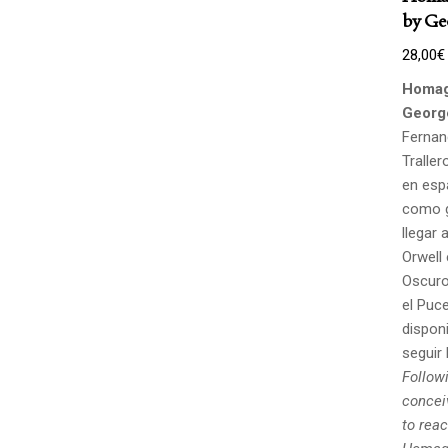
by Ge
28,00
€
Homag
Georg
Fernan
Traller
en esp
como g
llegar 
Orwell
Oscuro,
el Puce
disponi
seguir 
Followi
concei
to rea