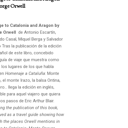
orge Orwell
e to Catalonia and Aragon by
e Orwell
de Antonio Escartín,
do Casal, Miquel Berga y Salvador
o Tras la publicación de la edición
añol de este libro, concebido
uía de viaje que muestra como
a los lugares de los que habla
 en
Homenaje a Cataluña
: Monte
 el monte Irazo, la balsa Ontina,
ro... llega la edición en inglés,
ble para aquel viajero que quiera
los pasos de Eric Arthur Blair.
ng the publication of this book,
ved as a travel guide showing how
ch the places
Orwell mentions in