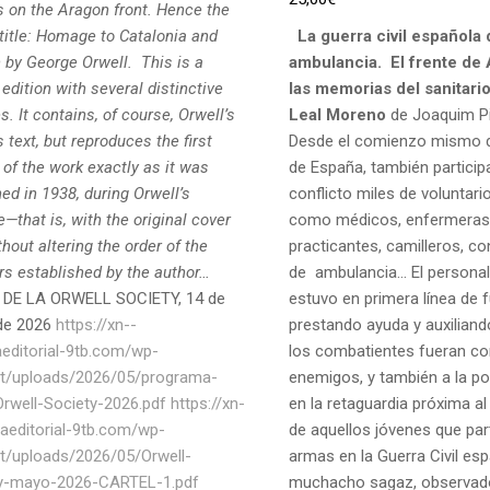
 on the Aragon front. Hence the
 title: Homage to Catalonia and
La guerra civil española
 by George Orwell.
This is a
ambulancia.
El frente de
edition with several distinctive
las memorias del sanitari
s. It contains, of course, Orwell’s
Leal Moreno
de Joaquim Pi
text, but reproduces the first
Desde el comienzo mismo d
 of the work exactly as it was
de España, también particip
ed in 1938, during Orwell’s
conflicto miles de voluntari
e—that is, with the original cover
como médicos, enfermeras
hout altering the order of the
practicantes, camilleros, c
rs established by the author…
de ambulancia… El personal 
 DE LA ORWELL SOCIETY, 14 de
estuvo en primera línea de 
de 2026
https://xn--
prestando ayuda y auxiliando
aeditorial-9tb.com/wp-
los combatientes fueran c
t/uploads/2026/05/programa-
enemigos, y también a la pob
-Orwell-Society-2026.pdf
https://xn-
en la retaguardia próxima al
naeditorial-9tb.com/wp-
de aquellos jóvenes que part
t/uploads/2026/05/Orwell-
armas en la Guerra Civil esp
y-mayo-2026-CARTEL-1.pdf
muchacho sagaz, observad