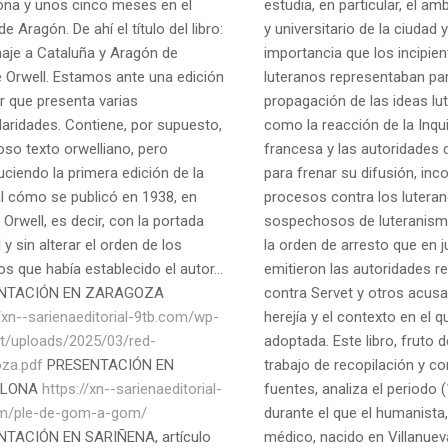
ona y unos cinco meses en el
estudia, en particular, el am
de Aragón. De ahí el título del libro:
y universitario de la ciudad y
je a Cataluña y Aragón de
importancia que los incipien
 Orwell. Estamos ante una edición
luteranos representaban par
r que presenta varias
propagación de las ideas lut
laridades. Contiene, por supuesto,
como la reacción de la Inqu
oso texto orwelliano, pero
francesa y las autoridades
uciendo la primera edición de la
para frenar su difusión, in
al cómo se publicó en 1938, en
procesos contra los lutera
 Orwell, es decir, con la portada
sospechosos de luteranismo
l y sin alterar el orden de los
la orden de arresto que en 
os que había establecido el autor...
emitieron las autoridades re
NTACIÓN EN ZARAGOZA
contra Servet y otros acus
//xn--sarienaeditorial-9tb.com/wp-
herejía y el contexto en el q
t/uploads/2025/03/red-
adoptada. Este libro, fruto d
za.pdf
PRESENTACIÓN EN
trabajo de recopilación y co
ELONA
https://xn--sarienaeditorial-
fuentes, analiza el periodo
om/ple-de-gom-a-gom/
durante el que el humanista
TACIÓN EN SARIÑENA, artículo
médico, nacido en Villanuev