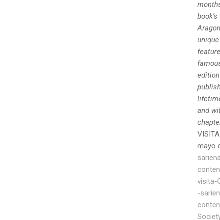
months
book’s
Aragon
unique 
feature
famous 
edition
publish
lifetim
and wit
chapte
VISITA
mayo 
sarien
conten
visita
-sarie
conten
Societ