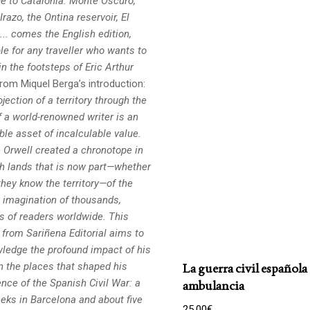
 to Catalonia: Monte Oscuro,
razo, the Ontina reservoir,
El
.. comes the English edition,
le for any traveller who wants to
 in the footsteps
of Eric Arthur
rom Miquel Berga’s introduction:
jection of a territory through the
f a world-renowned writer is an
ble asset of incalculable value.
 Orwell created a chronotope in
h lands that is now part—whether
they know the territory—of the
y imagination of thousands,
ns of readers worldwide. This
 from Sariñena Editorial aims to
ledge the profound impact of his
n the places that shaped his
La guerra civil español
nce of the Spanish Civil War: a
ambulancia
eks in Barcelona and about five
25,00
€