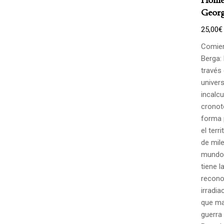
Georg
25,00
€
Comien
Berga: 
través
univers
incalcu
cronot
forma 
el terr
de mile
mundo.
tiene l
recono
irradia
que ma
guerra