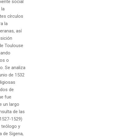
biente social
 la
tes círculos
a la
eranas, así
isición
 de Toulouse
coando
nos o
. Se analiza
junio de 1532
ligiosas
ados de
ue fue
e un largo
nsulta de las
 (1527-1529)
, teólogo y
a de Sigena,