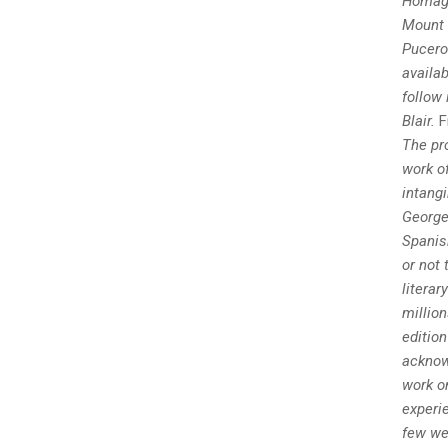
Homage
Mount I
Pucero.
availab
follow
Blair.
F
The pro
work o
intangi
George
Spanis
or not 
literar
millio
edition
acknow
work o
experie
few we