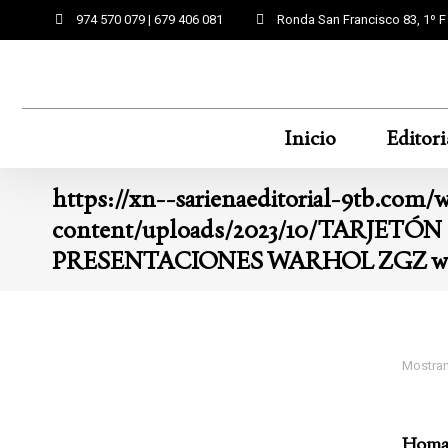
974 570 079 | 679 406 081
Ronda San Francisco 83, 1º 
Inicio
Editori
https://xn--sarienaeditorial-9tb.com/
content/uploads/2023/10/TARJETÓN
PRESENTACIONES WARHOL ZGZ we
Mostran
Homag