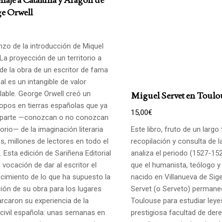
e Orwell
zo de la introducción de Miquel
La proyección de un territorio a
 de la obra de un escritor de fama
al es un intangible de valor
lable. George Orwell creó un
Miguel Servet en Toulo
opos en tierras españolas que ya
15,00
€
parte —conozcan o no conozcan
itorio— de la imaginación literaria
Este libro, fruto de un largo
s, millones de lectores en todo el
recopilación y consulta de l
 Esta edición de Sariñena Editorial
analiza el periodo (1527-152
a vocación de dar al escritor el
que el humanista, teólogo y
cimiento de lo que ha supuesto la
nacido en Villanueva de Sig
ción de su obra para los lugares
Servet (o Serveto) permane
rcaron su experiencia de la
Toulouse para estudiar leye
 civil española: unas semanas en
prestigiosa facultad de der