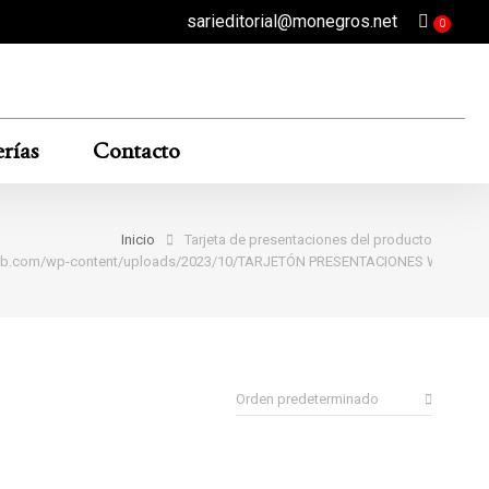
sarieditorial@monegros.net
rías
Contacto
Inicio
Tarjeta de presentaciones del producto
ial-9tb.com/wp-content/uploads/2023/10/TARJETÓN PRESENTACIONES WARHOL