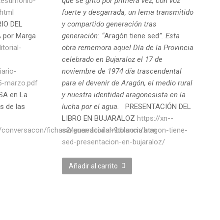
testimonio-
que se gritó por primera vez, con voz
html
fuerte y desgarrada, un lema transmitido
IO DEL
y compartido generación tras
 por Marga
generación: “
Aragón tiene sed
”. Esta
itorial-
obra rememora aquel Día de la Provincia
celebrado en Bujaraloz el 17 de
ario-
noviembre de 1974 día trascendental
5-marzo.pdf
para el devenir de Aragón, el medio rural
SA en La
y nuestra identidad aragonesista en la
s de las
lucha por el agua.
PRESENTACIÓN DEL
LIBRO EN BUJARALOZ
https://xn--
/conversacon/fichas2/guerracivilambulancia.htm
sarienaeditorial-9tb.com/aragon-tiene-
sed-presentacion-en-bujaraloz/
Añadir al carrito