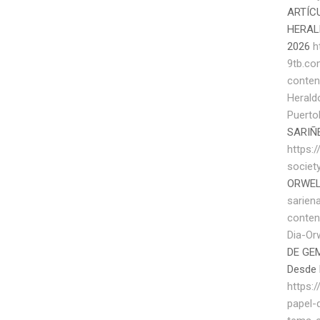
ARTÍC
HERAL
2026
h
9tb.c
conten
Herald
Puerto
SARIÑ
https:/
societ
ORWEL
sarien
conten
Dia-Or
DE GEM
Desde 
https:
papel-