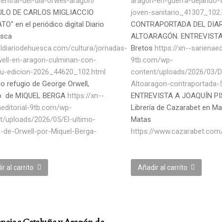
entral-del-dia-orwell-aragon/
aragon-en-guerra-dejando-
ULO DE CARLOS MIGLIACCIO
joven-sanitario_41307_102.
O" en el periódico digital Diario
CONTRAPORTADA DEL DIAR
esca
ALTOARAGÓN. ENTREVISTA
/eldiariodehuesca.com/cultura/jornadas-
Bretos
https://xn--sarienaed
well-en-aragon-culminan-con-
9tb.com/wp-
su-edicion-2026_44620_102.html
content/uploads/2026/03/Di
mo refugio de George Orwell,
Altoaragon-contraportada-
lo de MIQUEL BERGA
https://xn--
ENTREVISTA A JOAQUÍN PI
aeditorial-9tb.com/wp-
Librería de Cazarabet en Ma
t/uploads/2026/05/El-ultimo-
Matas
o-de-Orwell-por-Miquel-Berga-
https://www.cazarabet.com
r al carrito
Añadir al carrito
aje a Cataluña y Aragón de