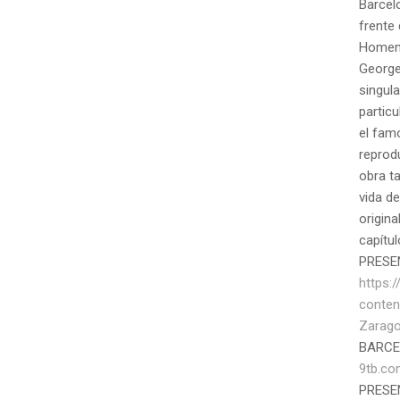
Barcel
frente 
Homena
George
singula
particu
el fam
reprod
obra t
vida de
origina
capítul
PRESE
https:
conten
Zarago
BARC
9tb.c
PRESEN