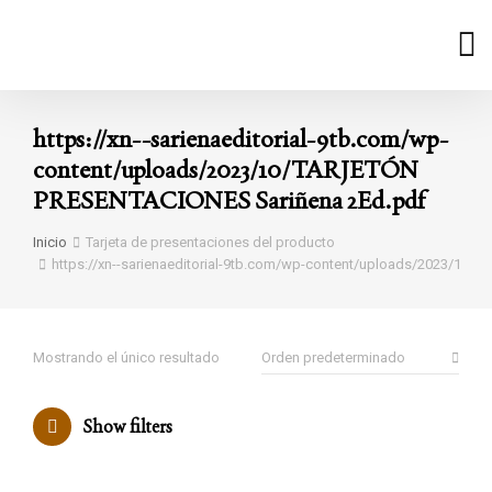
https://xn--sarienaeditorial-9tb.com/wp-
content/uploads/2023/10/TARJETÓN
PRESENTACIONES Sariñena 2Ed.pdf
Estás aquí:
Inicio
Tarjeta de presentaciones del producto
https://xn--sarienaeditorial-9tb.com/wp-content/uploads/2023/10
Mostrando el único resultado
Show filters