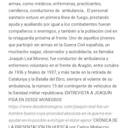
armas, como médicos, enfermeras, practicantes,
camilleros, conductores de ambulancia… El personal
sanitario estuvo en primera línea de fuego, prestando
ayuda y auxiliando por igual a los combatientes fueran
compañeros o enemigos, y también a la población civil en
la retaguardia próxima al frente. Uno de aquellos jóvenes
que participó sin armas en la Guerra Civil española, un
muchacho sagaz, observador y autodidacta, se llamaba
Joaquín Leal Moreno; fue conductor de ambulancia y
enfermero voluntario en el frente de Aragón, entre octubre
de 1936 y finales de 1937, y más tarde en la retirada de
Catalunya y la Batalla del Ebro, siempre al volante de su
ambulancia, la número 15 del contingente de vehículos de
la Sanidad militar republicana. ENTREVISTA A JOAQUÍN
PISA EN
DESDE MONEGROS
https://www.desdemonegros.com/joaquin-leal-fue-un-
hombre-bueno-cuya-prioridad-absoluta-en-la-guerra-era-
ayudar-en-lo-posible-a-mitigar-el-dolor-ajeno/
CRÓNICA DE
LA PRESENTACIÓN EN HUESCA por Carlos Migliaccio