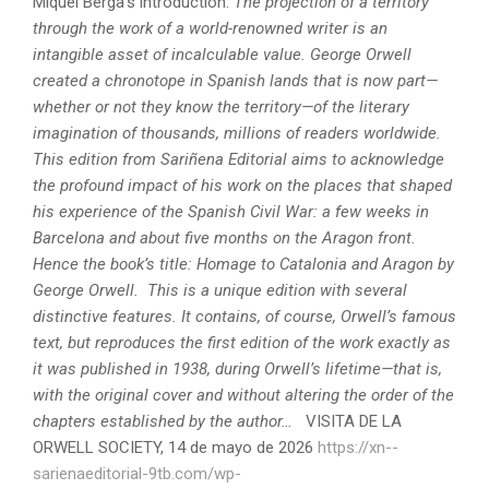
Miquel Berga’s introduction:
The projection of a territory
through the work of a world-renowned writer is an
intangible asset of incalculable value.
George Orwell
created a chronotope in Spanish lands that is now part—
whether or not they know the territory—of the literary
imagination of thousands, millions of readers worldwide.
This edition from Sariñena Editorial aims to acknowledge
the profound impact of his work on the places that shaped
his experience of the Spanish Civil War: a few weeks in
Barcelona and about five months on the Aragon front.
Hence the book’s title: Homage to Catalonia and Aragon by
George Orwell.
This is a unique edition with several
distinctive features. It contains, of course, Orwell’s famous
text, but reproduces the first edition of the work exactly as
it was published in 1938, during Orwell’s lifetime—that is,
with the original cover and without altering the order of the
chapters established by the author…
VISITA DE LA
ORWELL SOCIETY, 14 de mayo de 2026
https://xn--
sarienaeditorial-9tb.com/wp-