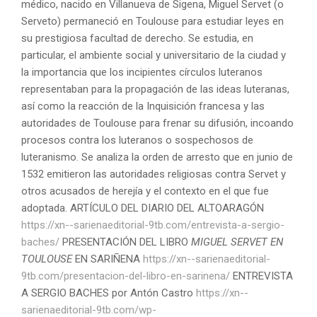
médico, nacido en Villanueva de Sigena, Miguel Servet (o
Serveto) permaneció en Toulouse para estudiar leyes en
su prestigiosa facultad de derecho. Se estudia, en
particular, el ambiente social y universitario de la ciudad y
la importancia que los incipientes círculos luteranos
representaban para la propagación de las ideas luteranas,
así como la reacción de la Inquisición francesa y las
autoridades de Toulouse para frenar su difusión, incoando
procesos contra los luteranos o sospechosos de
luteranismo. Se analiza la orden de arresto que en junio de
1532 emitieron las autoridades religiosas contra Servet y
otros acusados de herejía y el contexto en el que fue
adoptada. ARTÍCULO DEL DIARIO DEL ALTOARAGÓN
https://xn--sarienaeditorial-9tb.com/entrevista-a-sergio-
baches/
PRESENTACIÓN DEL LIBRO
MIGUEL SERVET EN
TOULOUSE
EN SARIÑENA
https://xn--sarienaeditorial-
9tb.com/presentacion-del-libro-en-sarinena/
ENTREVISTA
A SERGIO BACHES por Antón Castro
https://xn--
sarienaeditorial-9tb.com/wp-