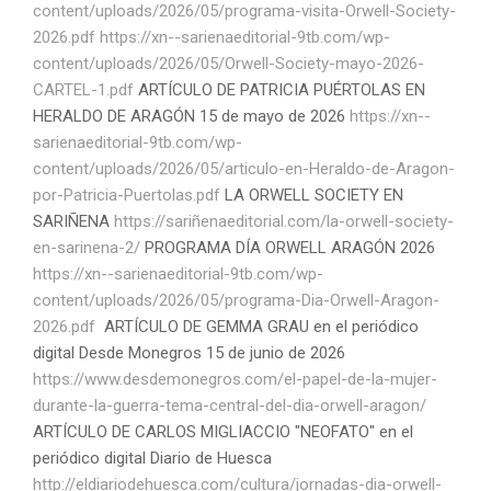
content/uploads/2026/05/programa-visita-Orwell-Society-
2026.pdf
https://xn--sarienaeditorial-9tb.com/wp-
content/uploads/2026/05/Orwell-Society-mayo-2026-
CARTEL-1.pdf
ARTÍCULO DE PATRICIA PUÉRTOLAS EN
HERALDO DE ARAGÓN 15 de mayo de 2026
https://xn--
sarienaeditorial-9tb.com/wp-
content/uploads/2026/05/articulo-en-Heraldo-de-Aragon-
por-Patricia-Puertolas.pdf
LA ORWELL SOCIETY EN
SARIÑENA
https://sariñenaeditorial.com/la-orwell-society-
en-sarinena-2/
PROGRAMA DÍA ORWELL ARAGÓN 2026
https://xn--sarienaeditorial-9tb.com/wp-
content/uploads/2026/05/programa-Dia-Orwell-Aragon-
2026.pdf
ARTÍCULO DE GEMMA GRAU en el periódico
digital Desde Monegros 15 de junio de 2026
https://www.desdemonegros.com/el-papel-de-la-mujer-
durante-la-guerra-tema-central-del-dia-orwell-aragon/
ARTÍCULO DE CARLOS MIGLIACCIO "NEOFATO" en el
periódico digital Diario de Huesca
http://eldiariodehuesca.com/cultura/jornadas-dia-orwell-