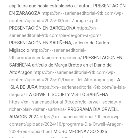
capítulos que había establecido el autor... PRESENTACIÓN
EN ZARAGOZA
https://xn--sarienaeditorial-9tb.com/wp-
content/uploads/2025/03/red-Zaragoza.pdf
PRESENTACIÓN EN BARCELONA
https://xn--
sarienaeditorial-9tb.com/ple-de-gom-a-gom/
PRESENTACIÓN EN SARIÑENA, artículo de Carlos
Migliaccio
https://xn--sarienaeditorial-
9tb.com/presentacion-en-sarinena/
PRESENTACIÓN EN
SARIÑENA artículo de Marga Bretos en el Diario del
AltoAragón
https://xn--sarienaeditorial-9tb.com/wp-
content/uploads/2025/01/Diario-del-Altoaragon.jpg
LA
ISLA DE JURA
https://xn--sarienaeditorial-9tb.com/la-isla-
de-jura/
LA ORWELL SOCIETY VISITÓ SARIÑENA
https://xn--sarienaeditorial-9tb.com/la-orwell-society-y-
richar-blair-visitan-sarinena/
PROGRAMA DÍA ORWELL
ARAGÓN 2024
https://xn--sarienaeditorial-9tb.com/wp-
content/uploads/2024/10/programa-Dia-Orwell-Aragon-
2024-red-copia-1.pdf
MICRO MECENAZGO 2025