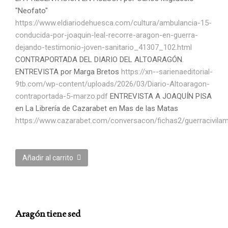
"Neofato"
https://www.eldiariodehuesca.com/cultura/ambulancia-15-
conducida-por-joaquin-leal-recorre-aragon-en-guerra-
dejando-
testimonio-joven-sanitario_41307_102.html
CONTRAPORTADA DEL DIARIO DEL ALTOARAGÓN.
ENTREVISTA por Marga Bretos
https://xn--sarienaeditorial-
9tb.com/wp-content/uploads/2026/03/Diario-Altoaragon-
contraportada-5-marzo.pdf
ENTREVISTA A JOAQUÍN PISA
en La Librería de Cazarabet en Mas de las Matas
https://www.cazarabet.com/conversacon/fichas2/guerracivilam
Añadir al carrito
Aragón tiene sed