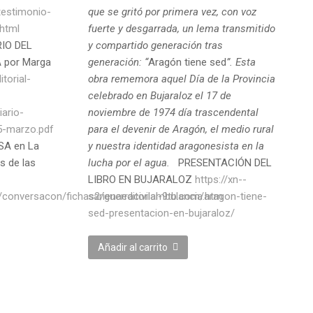
testimonio-
que se gritó por primera vez, con voz
html
fuerte y desgarrada, un lema transmitido
IO DEL
y compartido generación tras
 por Marga
generación: “
Aragón tiene sed
”. Esta
itorial-
obra rememora aquel Día de la Provincia
celebrado en Bujaraloz el 17 de
ario-
noviembre de 1974 día trascendental
5-marzo.pdf
para el devenir de Aragón, el medio rural
SA en La
y nuestra identidad aragonesista en la
s de las
lucha por el agua.
PRESENTACIÓN DEL
LIBRO EN BUJARALOZ
https://xn--
/conversacon/fichas2/guerracivilambulancia.htm
sarienaeditorial-9tb.com/aragon-tiene-
sed-presentacion-en-bujaraloz/
Añadir al carrito