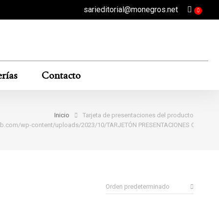
sarieditorial@monegros.net
rías
Contacto
Inicio
Tarjeta de presentaciones del producto
al-9tb.com/wp-content/uploads/2023/10/TARJETÓN PRESENTACIONES CINE.pdf