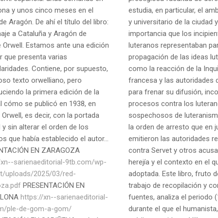
ona y unos cinco meses en el
estudia, en particular, el am
de Aragón. De ahí el título del libro:
y universitario de la ciudad y
je a Cataluña y Aragón de
importancia que los incipien
 Orwell. Estamos ante una edición
luteranos representaban par
r que presenta varias
propagación de las ideas lut
laridades. Contiene, por supuesto,
como la reacción de la Inqu
oso texto orwelliano, pero
francesa y las autoridades
uciendo la primera edición de la
para frenar su difusión, in
al cómo se publicó en 1938, en
procesos contra los lutera
 Orwell, es decir, con la portada
sospechosos de luteranismo
l y sin alterar el orden de los
la orden de arresto que en 
os que había establecido el autor...
emitieron las autoridades re
NTACIÓN EN ZARAGOZA
contra Servet y otros acus
//xn--sarienaeditorial-9tb.com/wp-
herejía y el contexto en el q
t/uploads/2025/03/red-
adoptada. Este libro, fruto d
za.pdf
PRESENTACIÓN EN
trabajo de recopilación y co
ELONA
https://xn--sarienaeditorial-
fuentes, analiza el periodo
om/ple-de-gom-a-gom/
durante el que el humanista