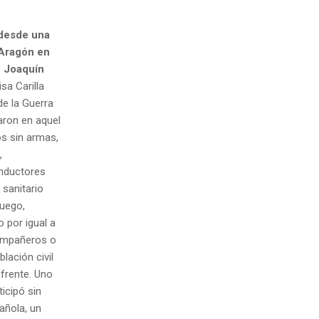
 desde una
 Aragón en
o Joaquín
sa Carilla
e la Guerra
aron en aquel
os sin armas,
,
onductores
sanitario
fuego,
 por igual a
ompañeros o
lación civil
 frente. Uno
icipó sin
añola, un