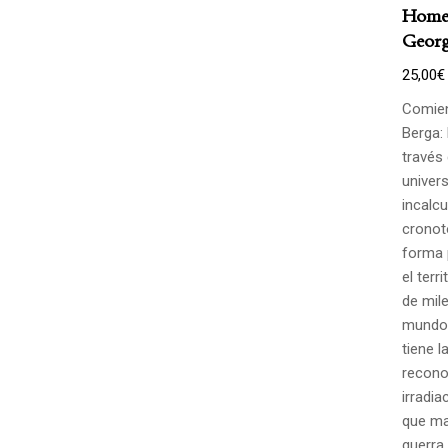
Homen
Georg
25,00
€
Comien
Berga: 
través
univers
incalcu
cronot
forma 
el terr
de mile
mundo.
tiene l
recono
irradia
que ma
guerra