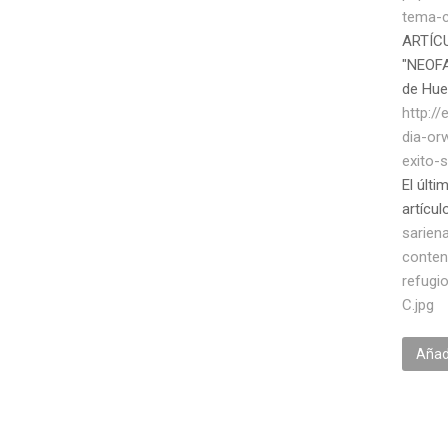
tema-c
ARTÍC
"NEOFAT
de Hu
http:/
dia-or
exito-
El últi
artícu
sarien
conten
refugi
C.jpg
Añadi