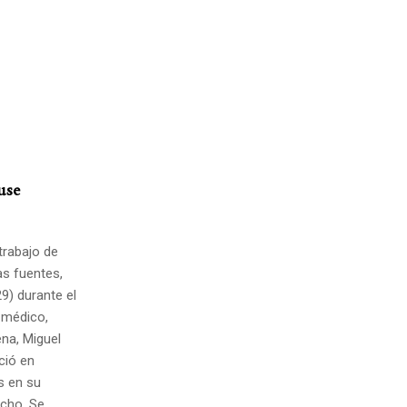
use
 trabajo de
as fuentes,
9) durante el
 médico,
ena, Miguel
ció en
s en su
echo. Se