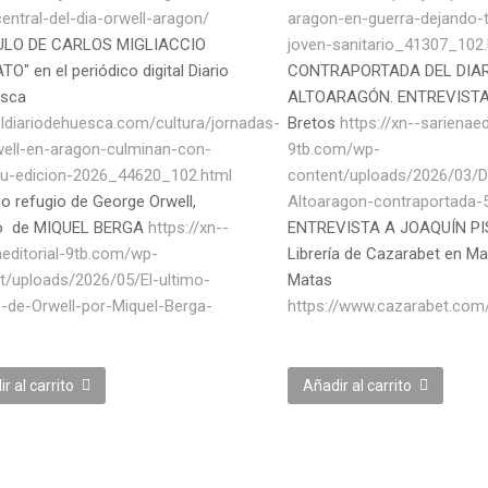
entral-del-dia-orwell-aragon/
aragon-en-guerra-dejando-
ULO DE CARLOS MIGLIACCIO
joven-sanitario_41307_102.
O" en el periódico digital Diario
CONTRAPORTADA DEL DIAR
esca
ALTOARAGÓN. ENTREVISTA
/eldiariodehuesca.com/cultura/jornadas-
Bretos
https://xn--sarienaed
well-en-aragon-culminan-con-
9tb.com/wp-
su-edicion-2026_44620_102.html
content/uploads/2026/03/Di
mo refugio de George Orwell,
Altoaragon-contraportada-
lo de MIQUEL BERGA
https://xn--
ENTREVISTA A JOAQUÍN PI
aeditorial-9tb.com/wp-
Librería de Cazarabet en Ma
t/uploads/2026/05/El-ultimo-
Matas
o-de-Orwell-por-Miquel-Berga-
https://www.cazarabet.com
r al carrito
Añadir al carrito