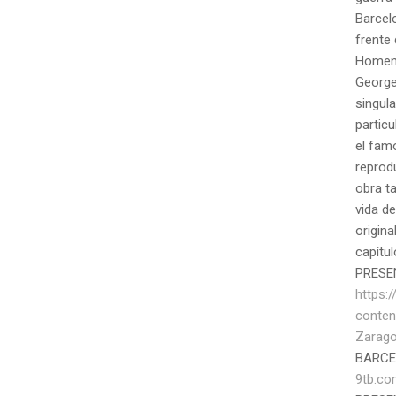
Barcel
frente 
Homena
George
singula
particu
el fam
reprod
obra t
vida de
origina
capítul
PRESE
https:
conten
Zarago
BARC
9tb.c