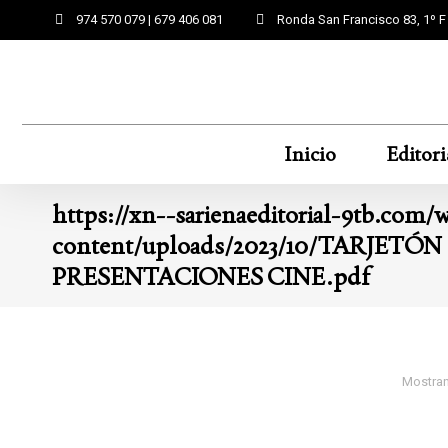
974 570 079 | 679 406 081
Ronda San Francisco 83, 1º 
Inicio
Editori
https://xn--sarienaeditorial-9tb.com/
content/uploads/2023/10/TARJETÓN
PRESENTACIONES CINE.pdf
Mostran