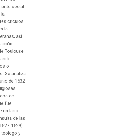
biente social
 la
tes círculos
a la
eranas, así
isición
 de Toulouse
coando
nos o
. Se analiza
junio de 1532
ligiosas
ados de
ue fue
e un largo
nsulta de las
 (1527-1529)
, teólogo y