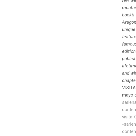
few we
months
book’s
Aragon
unique 
feature
famous 
edition
publish
lifetim
and wit
chapte
VISITA
mayo 
sarien
conten
visita
-sarie
conten