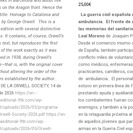
eks in Barcelona and about five
25,00
€
 on the Aragon front. Hence the
 title: Homage to Catalonia and
La guerra civil española
 by George Orwell.
This is a
ambulancia.
El frente de
edition with several distinctive
las memorias del sanitari
s. It contains, of course, Orwell’s
Leal Moreno
de Joaquim Pi
text, but reproduces the first
Desde el comienzo mismo d
 of the work exactly as it was
de España, también particip
ed in 1938, during Orwell’s
conflicto miles de voluntari
e—that is, with the original cover
como médicos, enfermeras
hout altering the order of the
practicantes, camilleros, c
rs established by the author…
de ambulancia… El personal 
 DE LA ORWELL SOCIETY, 14 de
estuvo en primera línea de 
de 2026
https://xn--
prestando ayuda y auxiliando
aeditorial-9tb.com/wp-
los combatientes fueran c
t/uploads/2026/05/programa-
enemigos, y también a la pob
-Orwell-Society-2026.pdf
https://xn-
en la retaguardia próxima al
naeditorial-9tb.com/wp-
de aquellos jóvenes que part
t/uploads/2026/05/Orwell-
armas en la Guerra Civil esp