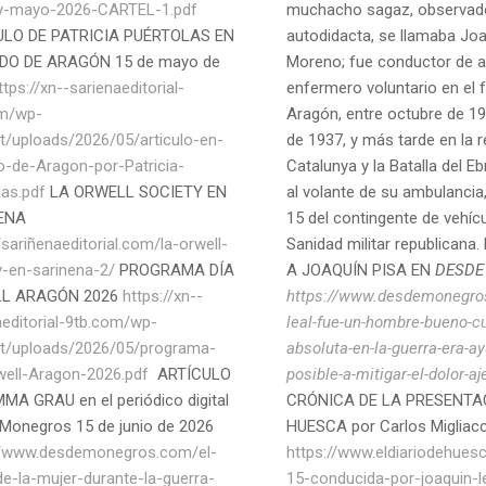
y-mayo-2026-CARTEL-1.pdf
muchacho sagaz, observad
ULO DE PATRICIA PUÉRTOLAS EN
autodidacta, se llamaba Joa
DO DE ARAGÓN 15 de mayo de
Moreno; fue conductor de 
ttps://xn--sarienaeditorial-
enfermero voluntario en el 
om/wp-
Aragón, entre octubre de 19
t/uploads/2026/05/articulo-en-
de 1937, y más tarde en la r
o-de-Aragon-por-Patricia-
Catalunya y la Batalla del E
las.pdf
LA ORWELL SOCIETY EN
al volante de su ambulancia
ENA
15 del contingente de vehícu
/sariñenaeditorial.com/la-orwell-
Sanidad militar republican
y-en-sarinena-2/
PROGRAMA DÍA
A JOAQUÍN PISA EN
DESDE
L ARAGÓN 2026
https://xn--
https://www.desdemonegro
aeditorial-9tb.com/wp-
leal-fue-un-hombre-bueno-cu
t/uploads/2026/05/programa-
absoluta-en-la-guerra-era-ay
well-Aragon-2026.pdf
ARTÍCULO
posible-a-mitigar-el-dolor-aj
MA GRAU en el periódico digital
CRÓNICA DE LA PRESENTA
Monegros 15 de junio de 2026
HUESCA por Carlos Migliacc
//www.desdemonegros.com/el-
https://www.eldiariodehues
de-la-mujer-durante-la-guerra-
15-conducida-por-joaquin-l