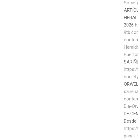
Societ
ARTÍC
HERAL
2026
h
9tb.c
conten
Herald
Puerto
SARIÑ
https:/
societ
ORWEL
sarien
conten
Dia-Or
DE GEM
Desde 
https:
papel-