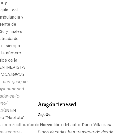
or y
quín Leal
ambulancia y
frente de
36 y finales
etirada de
bro, siempre
, la número
los de la
a. ENTREVISTA
 MONEGROS
s.com/joaquin-
ya-prioridad-
udar-en-lo-
eno/
Aragón tiene sed
CIÓN EN
25,00
€
io "Neofato"
ca.com/cultura/ambulancia-
Nuevo libro del autor Darío Villagrasa.
eal-recorre-
Cinco décadas han transcurrido desde