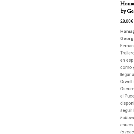
Homag
by Ge
28,00
€
Homag
Georg
Fernan
Traller
en esp
como g
llegar 
Orwell
Oscuro,
el Puce
disponi
seguir 
Followi
concei
to rea