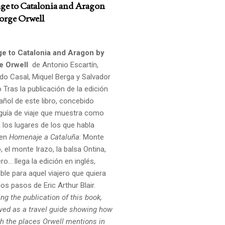
e to Catalonia and Aragon
orge Orwell
e to Catalonia and Aragon by
e Orwell
de Antonio Escartín,
do Casal, Miquel Berga y Salvador
o Tras la publicación de la edición
añol de este libro, concebido
uía de viaje que muestra como
a los lugares de los que habla
 en
Homenaje a Cataluña
: Monte
 el monte Irazo, la balsa Ontina,
ro... llega la edición en inglés,
ble para aquel viajero que quiera
los pasos de Eric Arthur Blair.
ng the publication of this book,
ved as a travel guide showing how
ch the places
Orwell mentions in