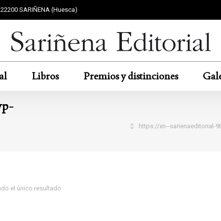
F 22200 SARIÑENA (Huesca)
al
Libros
Premios y distinciones
Gale
wp-
Estás aquí:
https://xn--sarienaeditori
do el único resultado