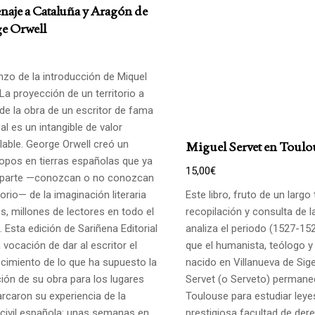
aje a Cataluña y Aragón de
e Orwell
zo de la introducción de Miquel
La proyección de un territorio a
 de la obra de un escritor de fama
al es un intangible de valor
lable. George Orwell creó un
Miguel Servet en Toulo
opos en tierras españolas que ya
15,00
€
parte —conozcan o no conozcan
itorio— de la imaginación literaria
Este libro, fruto de un largo
s, millones de lectores en todo el
recopilación y consulta de l
 Esta edición de Sariñena Editorial
analiza el periodo (1527-152
a vocación de dar al escritor el
que el humanista, teólogo y
cimiento de lo que ha supuesto la
nacido en Villanueva de Sig
ción de su obra para los lugares
Servet (o Serveto) permane
rcaron su experiencia de la
Toulouse para estudiar leye
 civil española: unas semanas en
prestigiosa facultad de der