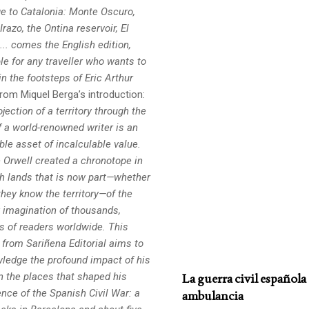
 to Catalonia: Monte Oscuro,
razo, the Ontina reservoir,
El
.. comes the English edition,
le for any traveller who wants to
 in the footsteps
of Eric Arthur
rom Miquel Berga’s introduction:
jection of a territory through the
f a world-renowned writer is an
ble asset of incalculable value.
 Orwell created a chronotope in
h lands that is now part—whether
they know the territory—of the
y imagination of thousands,
ns of readers worldwide. This
 from Sariñena Editorial aims to
ledge the profound impact of his
n the places that shaped his
La guerra civil español
nce of the Spanish Civil War: a
ambulancia