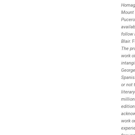
Homage
Mount I
Pucero.
availab
follow
Blair.
F
The pro
work o
intangi
George
Spanis
or not 
literar
millio
edition
acknow
work o
experie