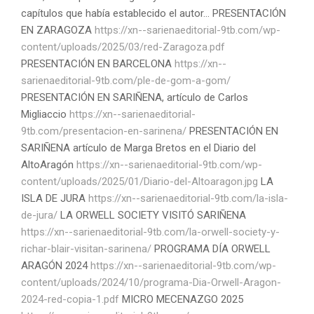
capítulos que había establecido el autor... PRESENTACIÓN
EN ZARAGOZA
https://xn--sarienaeditorial-9tb.com/wp-
content/uploads/2025/03/red-Zaragoza.pdf
PRESENTACIÓN EN BARCELONA
https://xn--
sarienaeditorial-9tb.com/ple-de-gom-a-gom/
PRESENTACIÓN EN SARIÑENA, artículo de Carlos
Migliaccio
https://xn--sarienaeditorial-
9tb.com/presentacion-en-sarinena/
PRESENTACIÓN EN
SARIÑENA artículo de Marga Bretos en el Diario del
AltoAragón
https://xn--sarienaeditorial-9tb.com/wp-
content/uploads/2025/01/Diario-del-Altoaragon.jpg
LA
ISLA DE JURA
https://xn--sarienaeditorial-9tb.com/la-isla-
de-jura/
LA ORWELL SOCIETY VISITÓ SARIÑENA
https://xn--sarienaeditorial-9tb.com/la-orwell-society-y-
richar-blair-visitan-sarinena/
PROGRAMA DÍA ORWELL
ARAGÓN 2024
https://xn--sarienaeditorial-9tb.com/wp-
content/uploads/2024/10/programa-Dia-Orwell-Aragon-
2024-red-copia-1.pdf
MICRO MECENAZGO 2025