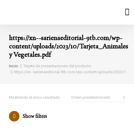
https://xn--sarienaeditorial-9tb.com/wp-
content/uploads/2023/10/Tarjeta_Animales
y Vegetales.pdf
Estás aquí:
Inicio
Tarjeta de presentaciones del producto
https://xn--sarienaeditorial-9tb.com/wp-content/uploads/2023/10/Ta
Mostrando el único resultado
Show filters