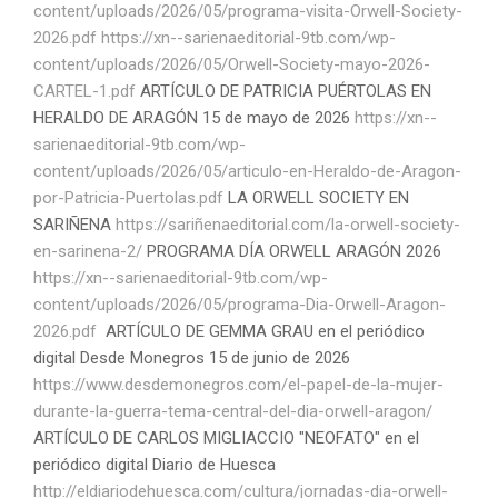
content/uploads/2026/05/programa-visita-Orwell-Society-
2026.pdf
https://xn--sarienaeditorial-9tb.com/wp-
content/uploads/2026/05/Orwell-Society-mayo-2026-
CARTEL-1.pdf
ARTÍCULO DE PATRICIA PUÉRTOLAS EN
HERALDO DE ARAGÓN 15 de mayo de 2026
https://xn--
sarienaeditorial-9tb.com/wp-
content/uploads/2026/05/articulo-en-Heraldo-de-Aragon-
por-Patricia-Puertolas.pdf
LA ORWELL SOCIETY EN
SARIÑENA
https://sariñenaeditorial.com/la-orwell-society-
en-sarinena-2/
PROGRAMA DÍA ORWELL ARAGÓN 2026
https://xn--sarienaeditorial-9tb.com/wp-
content/uploads/2026/05/programa-Dia-Orwell-Aragon-
2026.pdf
ARTÍCULO DE GEMMA GRAU en el periódico
digital Desde Monegros 15 de junio de 2026
https://www.desdemonegros.com/el-papel-de-la-mujer-
durante-la-guerra-tema-central-del-dia-orwell-aragon/
ARTÍCULO DE CARLOS MIGLIACCIO "NEOFATO" en el
periódico digital Diario de Huesca
http://eldiariodehuesca.com/cultura/jornadas-dia-orwell-