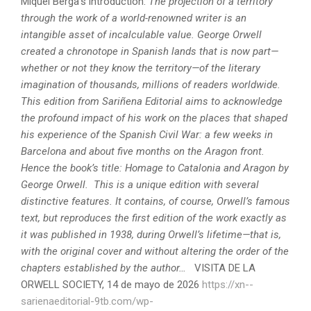
Miquel Berga’s introduction:
The projection of a territory
through the work of a world-renowned writer is an
intangible asset of incalculable value.
George Orwell
created a chronotope in Spanish lands that is now part—
whether or not they know the territory—of the literary
imagination of thousands, millions of readers worldwide.
This edition from Sariñena Editorial aims to acknowledge
the profound impact of his work on the places that shaped
his experience of the Spanish Civil War: a few weeks in
Barcelona and about five months on the Aragon front.
Hence the book’s title: Homage to Catalonia and Aragon by
George Orwell.
This is a unique edition with several
distinctive features. It contains, of course, Orwell’s famous
text, but reproduces the first edition of the work exactly as
it was published in 1938, during Orwell’s lifetime—that is,
with the original cover and without altering the order of the
chapters established by the author…
VISITA DE LA
ORWELL SOCIETY, 14 de mayo de 2026
https://xn--
sarienaeditorial-9tb.com/wp-