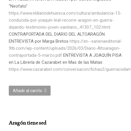
"Neofato"
https://www.eldiariodehuesca.com/cultura/ambulancia-15-
conducida-por-joaquin-leal-recorre-aragon-en-guerra-
dejando-
testimonio-joven-sanitario_41307_102.html
CONTRAPORTADA DEL DIARIO DEL ALTOARAGÓN.
ENTREVISTA por Marga Bretos
https://xn--sarienaeditorial-
9tb.com/wp-content/uploads/2026/03/Diario-Altoaragon-
contraportada-5-marzo.pdf
ENTREVISTA A JOAQUÍN PISA
en La Librería de Cazarabet en Mas de las Matas
https://www.cazarabet.com/conversacon/fichas2/guerracivilam
Añadir al carrito
Aragón tiene sed