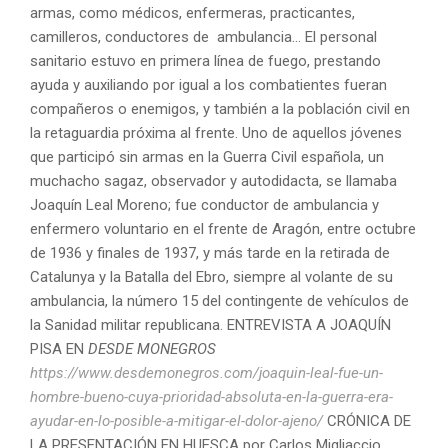
armas, como médicos, enfermeras, practicantes,
camilleros, conductores de ambulancia… El personal
sanitario estuvo en primera línea de fuego, prestando
ayuda y auxiliando por igual a los combatientes fueran
compañeros o enemigos, y también a la población civil en
la retaguardia próxima al frente. Uno de aquellos jóvenes
que participó sin armas en la Guerra Civil española, un
muchacho sagaz, observador y autodidacta, se llamaba
Joaquín Leal Moreno; fue conductor de ambulancia y
enfermero voluntario en el frente de Aragón, entre octubre
de 1936 y finales de 1937, y más tarde en la retirada de
Catalunya y la Batalla del Ebro, siempre al volante de su
ambulancia, la número 15 del contingente de vehículos de
la Sanidad militar republicana. ENTREVISTA A JOAQUÍN
PISA EN
DESDE MONEGROS
https://www.desdemonegros.com/joaquin-leal-fue-un-
hombre-bueno-cuya-prioridad-absoluta-en-la-guerra-era-
ayudar-en-lo-posible-a-mitigar-el-dolor-ajeno/
CRÓNICA DE
LA PRESENTACIÓN EN HUESCA por Carlos Migliaccio