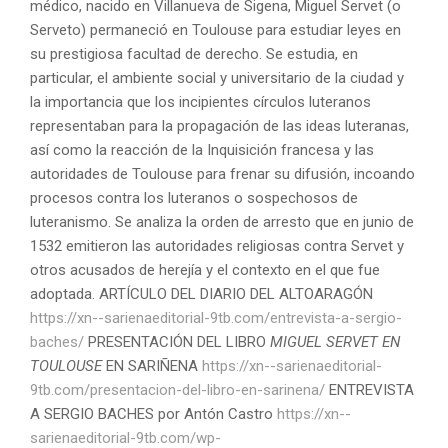
médico, nacido en Villanueva de Sigena, Miguel Servet (o
Serveto) permaneció en Toulouse para estudiar leyes en
su prestigiosa facultad de derecho. Se estudia, en
particular, el ambiente social y universitario de la ciudad y
la importancia que los incipientes círculos luteranos
representaban para la propagación de las ideas luteranas,
así como la reacción de la Inquisición francesa y las
autoridades de Toulouse para frenar su difusión, incoando
procesos contra los luteranos o sospechosos de
luteranismo. Se analiza la orden de arresto que en junio de
1532 emitieron las autoridades religiosas contra Servet y
otros acusados de herejía y el contexto en el que fue
adoptada. ARTÍCULO DEL DIARIO DEL ALTOARAGÓN
https://xn--sarienaeditorial-9tb.com/entrevista-a-sergio-
baches/
PRESENTACIÓN DEL LIBRO
MIGUEL SERVET EN
TOULOUSE
EN SARIÑENA
https://xn--sarienaeditorial-
9tb.com/presentacion-del-libro-en-sarinena/
ENTREVISTA
A SERGIO BACHES por Antón Castro
https://xn--
sarienaeditorial-9tb.com/wp-