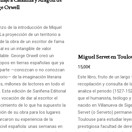
e Orwell
zo de la introducción de Miquel
La proyección de un territorio a
 de la obra de un escritor de fama
al es un intangible de valor
lable. George Orwell creó un
Miguel Servet en Toulo
opos en tierras españolas que ya
15,00
€
parte —conozcan o no conozcan
itorio— de la imaginación literaria
Este libro, fruto de un largo
s, millones de lectores en todo el
recopilación y consulta de l
 Esta edición de Sariñena Editorial
analiza el periodo (1527-152
a vocación de dar al escritor el
que el humanista, teólogo y
cimiento de lo que ha supuesto la
nacido en Villanueva de Sig
ción de su obra para los lugares
Servet (o Serveto) permane
rcaron su experiencia de la
Toulouse para estudiar leye
 civil española: unas semanas en
prestigiosa facultad de der