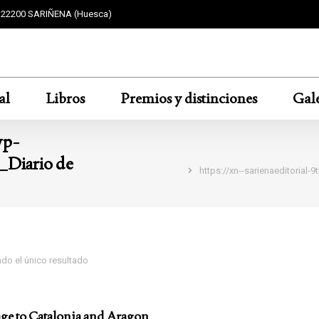
F 22200 SARIÑENA (Huesca)
al
Libros
Premios y distinciones
Gale
wp-
Estás aquí:
_Diario de
https://xn--sarienaeditorial
do el único resultado
e to Catalonia and Aragon