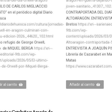
entral-del-dia-orwell-aragon/
aragon-en-guerra-dejando-
ULO DE CARLOS MIGLIACCIO
joven-sanitario_41307_102.
O" en el periódico digital Diario
CONTRAPORTADA DEL DIAR
esca
ALTOARAGÓN. ENTREVISTA
/eldiariodehuesca.com/cultura/jornadas-
Bretos
https://xn--sarienaed
well-en-aragon-culminan-con-
9tb.com/wp-
su-edicion-2026_44620_102.html
content/uploads/2026/03/Di
mo refugio de George Orwell,
Altoaragon-contraportada-
lo de MIQUEL BERGA
https://xn--
ENTREVISTA A JOAQUÍN PI
aeditorial-9tb.com/wp-
Librería de Cazarabet en Ma
t/uploads/2026/05/El-ultimo-
Matas
o-de-Orwell-por-Miquel-Berga-
https://www.cazarabet.com
r al carrito
Añadir al carrito
aje a Cataluña y Aragón de