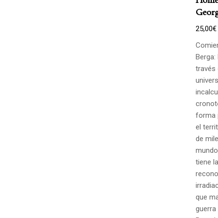
Georg
25,00
€
Comien
Berga: 
través
univers
incalcu
cronot
forma 
el terr
de mile
mundo.
tiene l
recono
irradia
que ma
guerra