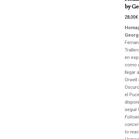
by Ge
28,00
€
Homag
Georg
Fernan
Traller
en esp
como g
llegar 
Orwell
Oscuro,
el Puce
disponi
seguir 
Followi
concei
to rea