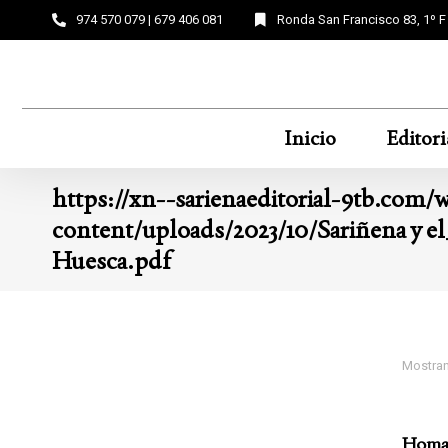
974 570 079 | 679 406 081
Ronda San Francisco 83, 1º 
Inicio
Editori
https://xn--sarienaeditorial-9tb.com/
content/uploads/2023/10/Sariñena y el
Huesca.pdf
Mostran
Homag