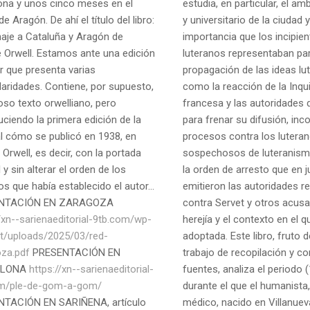
ona y unos cinco meses en el
estudia, en particular, el am
de Aragón. De ahí el título del libro:
y universitario de la ciudad y
je a Cataluña y Aragón de
importancia que los incipien
 Orwell. Estamos ante una edición
luteranos representaban par
r que presenta varias
propagación de las ideas lut
laridades. Contiene, por supuesto,
como la reacción de la Inqu
oso texto orwelliano, pero
francesa y las autoridades
uciendo la primera edición de la
para frenar su difusión, in
al cómo se publicó en 1938, en
procesos contra los lutera
 Orwell, es decir, con la portada
sospechosos de luteranismo
l y sin alterar el orden de los
la orden de arresto que en 
os que había establecido el autor...
emitieron las autoridades re
NTACIÓN EN ZARAGOZA
contra Servet y otros acus
//xn--sarienaeditorial-9tb.com/wp-
herejía y el contexto en el q
t/uploads/2025/03/red-
adoptada. Este libro, fruto d
za.pdf
PRESENTACIÓN EN
trabajo de recopilación y co
ELONA
https://xn--sarienaeditorial-
fuentes, analiza el periodo
om/ple-de-gom-a-gom/
durante el que el humanista
TACIÓN EN SARIÑENA, artículo
médico, nacido en Villanuev