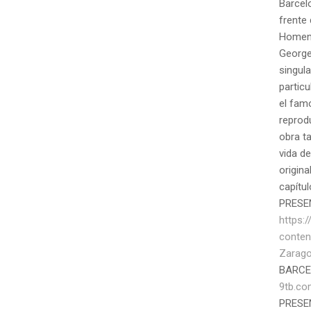
Barcel
frente 
Homena
George
singula
particu
el fam
reprod
obra t
vida de
origina
capítul
PRESE
https:
conten
Zarago
BARC
9tb.c
PRESEN