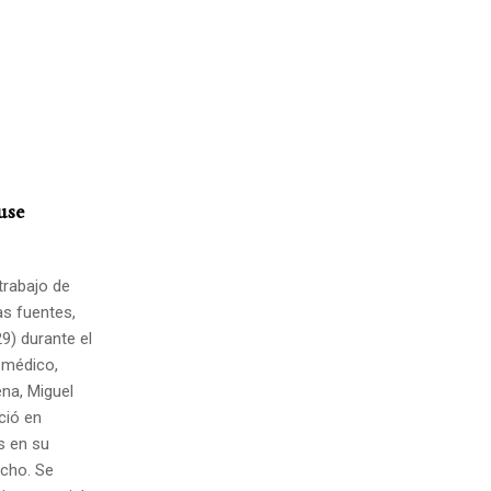
use
 trabajo de
as fuentes,
9) durante el
 médico,
ena, Miguel
ció en
s en su
echo. Se