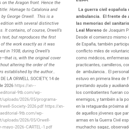
 on the Aragon front. Hence the
 title: Homage to Catalonia and
La guerra civil española
 by George Orwell.
This is a
ambulancia.
El frente de
edition with several distinctive
las memorias del sanitari
s. It contains, of course, Orwell’s
Leal Moreno
de Joaquim Pi
text, but reproduces the first
Desde el comienzo mismo d
 of the work exactly as it was
de España, también particip
ed in 1938, during Orwell’s
conflicto miles de voluntari
e—that is, with the original cover
como médicos, enfermeras
hout altering the order of the
practicantes, camilleros, c
rs established by the author…
de ambulancia… El personal 
 DE LA ORWELL SOCIETY, 14 de
estuvo en primera línea de 
de 2026
https://xn--
prestando ayuda y auxiliando
aeditorial-9tb.com/wp-
los combatientes fueran c
t/uploads/2026/05/programa-
enemigos, y también a la pob
-Orwell-Society-2026.pdf
https://xn-
en la retaguardia próxima al
naeditorial-9tb.com/wp-
de aquellos jóvenes que part
t/uploads/2026/05/Orwell-
armas en la Guerra Civil esp
y-mayo-2026-CARTEL-1.pdf
muchacho sagaz, observad