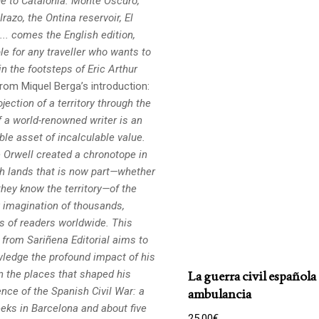
 to Catalonia: Monte Oscuro,
razo, the Ontina reservoir,
El
.. comes the English edition,
le for any traveller who wants to
 in the footsteps
of Eric Arthur
rom Miquel Berga’s introduction:
jection of a territory through the
f a world-renowned writer is an
ble asset of incalculable value.
 Orwell created a chronotope in
h lands that is now part—whether
they know the territory—of the
y imagination of thousands,
ns of readers worldwide. This
 from Sariñena Editorial aims to
ledge the profound impact of his
n the places that shaped his
La guerra civil español
nce of the Spanish Civil War: a
ambulancia
eks in Barcelona and about five
25,00
€