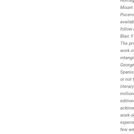
Homage
Mount I
Pucero.
availab
follow
Blair.
F
The pro
work o
intangi
George
Spanis
or not 
literar
millio
edition
acknow
work o
experie
few we