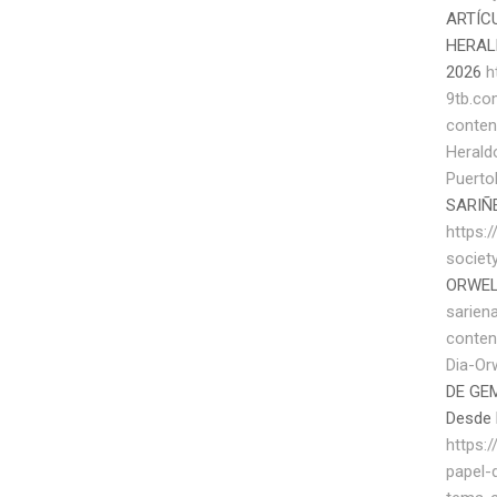
ARTÍC
HERAL
2026
h
9tb.c
conten
Herald
Puerto
SARIÑ
https:/
societ
ORWEL
sarien
conten
Dia-Or
DE GEM
Desde 
https:
papel-