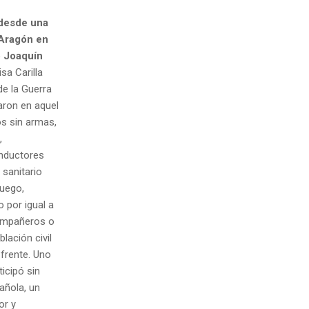
 desde una
 Aragón en
o Joaquín
sa Carilla
e la Guerra
aron en aquel
os sin armas,
,
onductores
sanitario
fuego,
 por igual a
ompañeros o
lación civil
 frente. Uno
icipó sin
añola, un
or y