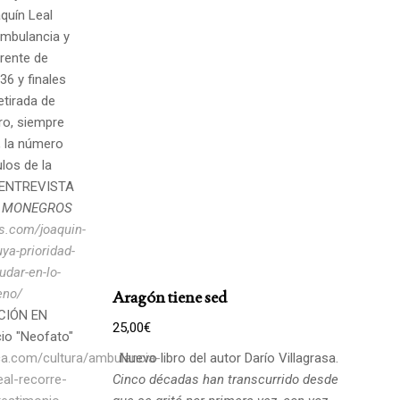
quín Leal
ambulancia y
frente de
36 y finales
etirada de
bro, siempre
, la número
los de la
a. ENTREVISTA
 MONEGROS
s.com/joaquin-
ya-prioridad-
udar-en-lo-
eno/
Aragón tiene sed
CIÓN EN
25,00
€
io "Neofato"
ca.com/cultura/ambulancia-
Nuevo libro del autor Darío Villagrasa.
eal-recorre-
Cinco décadas han transcurrido desde