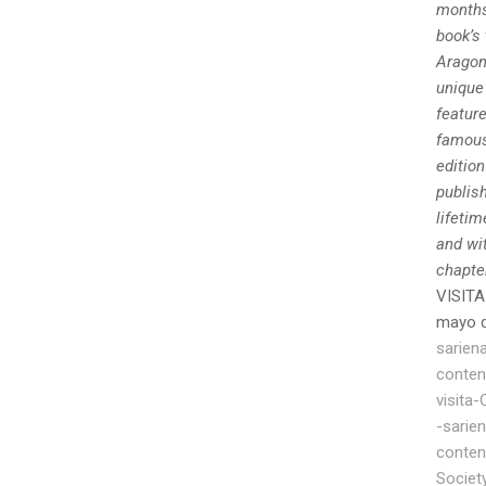
months
book’s
Aragon
unique 
feature
famous 
edition
publish
lifetim
and wit
chapte
VISITA
mayo 
sarien
conten
visita
-sarie
conten
Societ