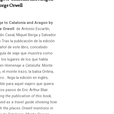
orge Orwell
e to Catalonia and Aragon by
e Orwell
de Antonio Escartín,
do Casal, Miquel Berga y Salvador
o Tras la publicación de la edición
añol de este libro, concebido
uía de viaje que muestra como
a los lugares de los que habla
 en
Homenaje a Cataluña
: Monte
 el monte Irazo, la balsa Ontina,
ro... llega la edición en inglés,
ble para aquel viajero que quiera
los pasos de Eric Arthur Blair.
ng the publication of this book,
ved as a travel guide showing how
ch the places
Orwell mentions in