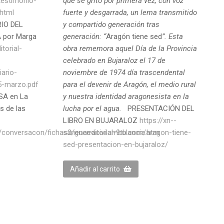
testimonio-
que se gritó por primera vez, con voz
html
fuerte y desgarrada, un lema transmitido
IO DEL
y compartido generación tras
 por Marga
generación: “
Aragón tiene sed
”. Esta
itorial-
obra rememora aquel Día de la Provincia
celebrado en Bujaraloz el 17 de
ario-
noviembre de 1974 día trascendental
5-marzo.pdf
para el devenir de Aragón, el medio rural
SA en La
y nuestra identidad aragonesista en la
s de las
lucha por el agua.
PRESENTACIÓN DEL
LIBRO EN BUJARALOZ
https://xn--
/conversacon/fichas2/guerracivilambulancia.htm
sarienaeditorial-9tb.com/aragon-tiene-
sed-presentacion-en-bujaraloz/
Añadir al carrito