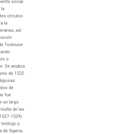
biente social
 la
tes círculos
a la
eranas, así
isición
 de Toulouse
coando
nos o
. Se analiza
junio de 1532
ligiosas
ados de
ue fue
e un largo
nsulta de las
 (1527-1529)
, teólogo y
a de Sigena,