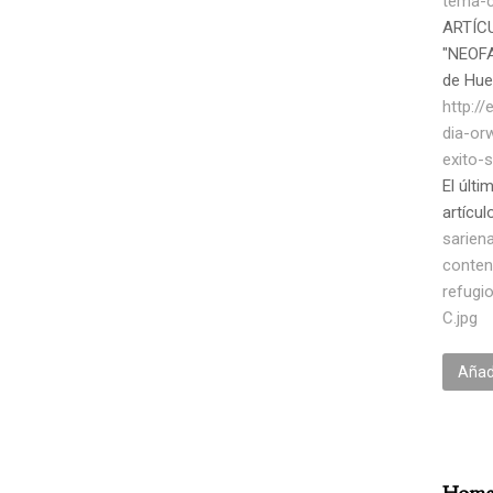
tema-c
ARTÍC
"NEOFAT
de Hu
http:/
dia-or
exito-
El últi
artícu
sarien
conten
refugi
C.jpg
Añadi
Homen