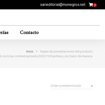
sarieditorial@monegros.net
rías
Contacto
Inicio
Tarjeta de presentaciones del producto
-9tb.com/wp-content/uploads/2023/10/Sariñena y el_Diario de Huesca.pdf