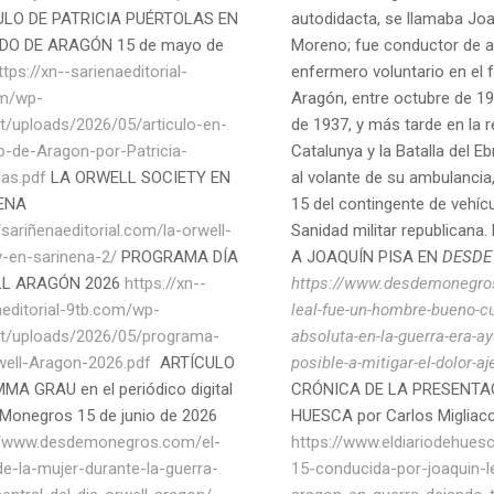
ULO DE PATRICIA PUÉRTOLAS EN
autodidacta, se llamaba Joa
DO DE ARAGÓN 15 de mayo de
Moreno; fue conductor de 
ttps://xn--sarienaeditorial-
enfermero voluntario en el 
om/wp-
Aragón, entre octubre de 19
t/uploads/2026/05/articulo-en-
de 1937, y más tarde en la r
o-de-Aragon-por-Patricia-
Catalunya y la Batalla del E
las.pdf
LA ORWELL SOCIETY EN
al volante de su ambulancia
ENA
15 del contingente de vehícu
/sariñenaeditorial.com/la-orwell-
Sanidad militar republican
y-en-sarinena-2/
PROGRAMA DÍA
A JOAQUÍN PISA EN
DESDE
L ARAGÓN 2026
https://xn--
https://www.desdemonegro
aeditorial-9tb.com/wp-
leal-fue-un-hombre-bueno-cu
t/uploads/2026/05/programa-
absoluta-en-la-guerra-era-ay
well-Aragon-2026.pdf
ARTÍCULO
posible-a-mitigar-el-dolor-aj
MA GRAU en el periódico digital
CRÓNICA DE LA PRESENTA
Monegros 15 de junio de 2026
HUESCA por Carlos Migliacc
//www.desdemonegros.com/el-
https://www.eldiariodehues
de-la-mujer-durante-la-guerra-
15-conducida-por-joaquin-l