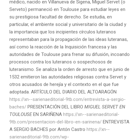
médico, nacido en Villanueva de Sigena, Miguel Servet (o
Serveto) permaneció en Toulouse para estudiar leyes en
su prestigiosa facultad de derecho. Se estudia, en
particular, el ambiente social y universitario de la ciudad y
la importancia que los incipientes círculos luteranos
representaban para la propagación de las ideas luteranas,
así como la reacción de la Inquisición francesa y las
autoridades de Toulouse para frenar su difusión, incoando
procesos contra los luteranos o sospechosos de
luteranismo. Se analiza la orden de arresto que en junio de
1532 emitieron las autoridades religiosas contra Servet y
otros acusados de herejía y el contexto en el que fue
adoptada. ARTÍCULO DEL DIARIO DEL ALTOARAGÓN
https://xn--sarienaeditorial-9tb.com/entrevista-a-sergio-
baches/
PRESENTACIÓN DEL LIBRO
MIGUEL SERVET EN
TOULOUSE
EN SARIÑENA
https://xn--sarienaeditorial-
9tb.com/presentacion-del-libro-en-sarinena/
ENTREVISTA
A SERGIO BACHES por Antón Castro
https://xn--
sarienaeditorial-9tb.com/wp-