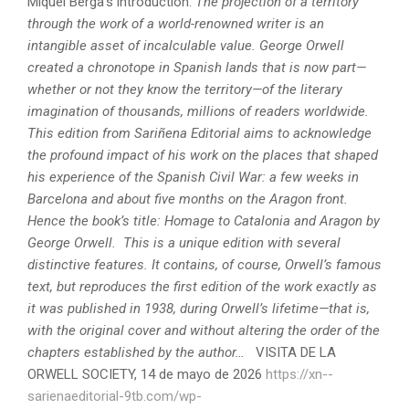
Miquel Berga’s introduction:
The projection of a territory
through the work of a world-renowned writer is an
intangible asset of incalculable value.
George Orwell
created a chronotope in Spanish lands that is now part—
whether or not they know the territory—of the literary
imagination of thousands, millions of readers worldwide.
This edition from Sariñena Editorial aims to acknowledge
the profound impact of his work on the places that shaped
his experience of the Spanish Civil War: a few weeks in
Barcelona and about five months on the Aragon front.
Hence the book’s title: Homage to Catalonia and Aragon by
George Orwell.
This is a unique edition with several
distinctive features. It contains, of course, Orwell’s famous
text, but reproduces the first edition of the work exactly as
it was published in 1938, during Orwell’s lifetime—that is,
with the original cover and without altering the order of the
chapters established by the author…
VISITA DE LA
ORWELL SOCIETY, 14 de mayo de 2026
https://xn--
sarienaeditorial-9tb.com/wp-