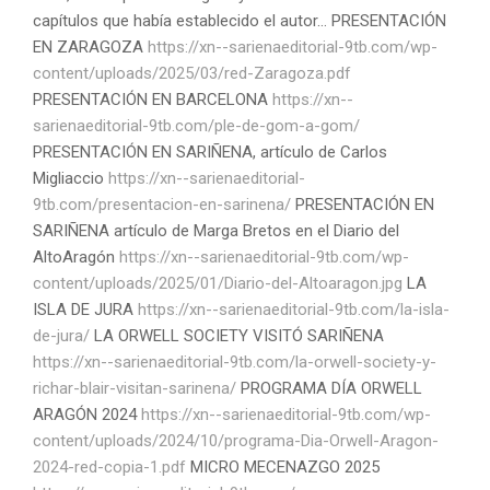
capítulos que había establecido el autor... PRESENTACIÓN
EN ZARAGOZA
https://xn--sarienaeditorial-9tb.com/wp-
content/uploads/2025/03/red-Zaragoza.pdf
PRESENTACIÓN EN BARCELONA
https://xn--
sarienaeditorial-9tb.com/ple-de-gom-a-gom/
PRESENTACIÓN EN SARIÑENA, artículo de Carlos
Migliaccio
https://xn--sarienaeditorial-
9tb.com/presentacion-en-sarinena/
PRESENTACIÓN EN
SARIÑENA artículo de Marga Bretos en el Diario del
AltoAragón
https://xn--sarienaeditorial-9tb.com/wp-
content/uploads/2025/01/Diario-del-Altoaragon.jpg
LA
ISLA DE JURA
https://xn--sarienaeditorial-9tb.com/la-isla-
de-jura/
LA ORWELL SOCIETY VISITÓ SARIÑENA
https://xn--sarienaeditorial-9tb.com/la-orwell-society-y-
richar-blair-visitan-sarinena/
PROGRAMA DÍA ORWELL
ARAGÓN 2024
https://xn--sarienaeditorial-9tb.com/wp-
content/uploads/2024/10/programa-Dia-Orwell-Aragon-
2024-red-copia-1.pdf
MICRO MECENAZGO 2025