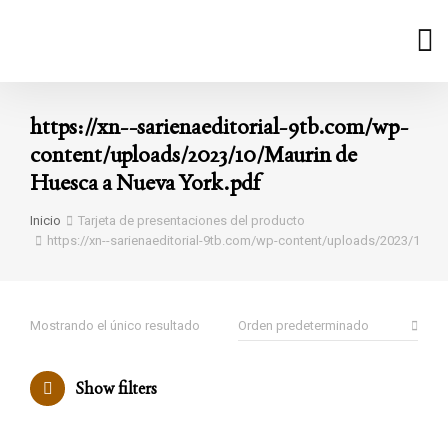
https://xn--sarienaeditorial-9tb.com/wp-
content/uploads/2023/10/Maurin de
Huesca a Nueva York.pdf
Estás aquí:
Inicio
Tarjeta de presentaciones del producto
https://xn--sarienaeditorial-9tb.com/wp-content/uploads/2023/10/M
Mostrando el único resultado
Show filters