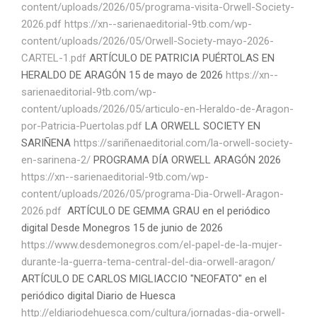
content/uploads/2026/05/programa-visita-Orwell-Society-
2026.pdf
https://xn--sarienaeditorial-9tb.com/wp-
content/uploads/2026/05/Orwell-Society-mayo-2026-
CARTEL-1.pdf
ARTÍCULO DE PATRICIA PUÉRTOLAS EN
HERALDO DE ARAGÓN 15 de mayo de 2026
https://xn--
sarienaeditorial-9tb.com/wp-
content/uploads/2026/05/articulo-en-Heraldo-de-Aragon-
por-Patricia-Puertolas.pdf
LA ORWELL SOCIETY EN
SARIÑENA
https://sariñenaeditorial.com/la-orwell-society-
en-sarinena-2/
PROGRAMA DÍA ORWELL ARAGÓN 2026
https://xn--sarienaeditorial-9tb.com/wp-
content/uploads/2026/05/programa-Dia-Orwell-Aragon-
2026.pdf
ARTÍCULO DE GEMMA GRAU en el periódico
digital Desde Monegros 15 de junio de 2026
https://www.desdemonegros.com/el-papel-de-la-mujer-
durante-la-guerra-tema-central-del-dia-orwell-aragon/
ARTÍCULO DE CARLOS MIGLIACCIO "NEOFATO" en el
periódico digital Diario de Huesca
http://eldiariodehuesca.com/cultura/jornadas-dia-orwell-