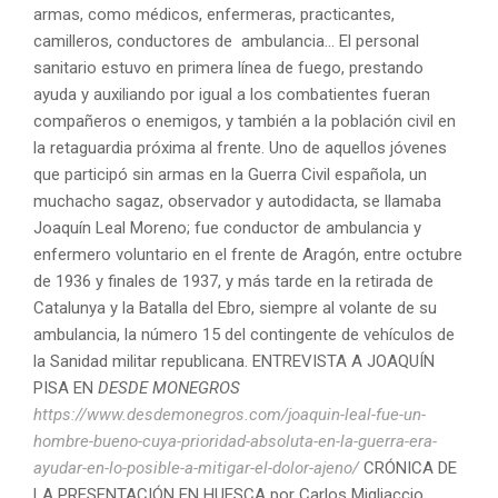
armas, como médicos, enfermeras, practicantes,
camilleros, conductores de ambulancia… El personal
sanitario estuvo en primera línea de fuego, prestando
ayuda y auxiliando por igual a los combatientes fueran
compañeros o enemigos, y también a la población civil en
la retaguardia próxima al frente. Uno de aquellos jóvenes
que participó sin armas en la Guerra Civil española, un
muchacho sagaz, observador y autodidacta, se llamaba
Joaquín Leal Moreno; fue conductor de ambulancia y
enfermero voluntario en el frente de Aragón, entre octubre
de 1936 y finales de 1937, y más tarde en la retirada de
Catalunya y la Batalla del Ebro, siempre al volante de su
ambulancia, la número 15 del contingente de vehículos de
la Sanidad militar republicana. ENTREVISTA A JOAQUÍN
PISA EN
DESDE MONEGROS
https://www.desdemonegros.com/joaquin-leal-fue-un-
hombre-bueno-cuya-prioridad-absoluta-en-la-guerra-era-
ayudar-en-lo-posible-a-mitigar-el-dolor-ajeno/
CRÓNICA DE
LA PRESENTACIÓN EN HUESCA por Carlos Migliaccio