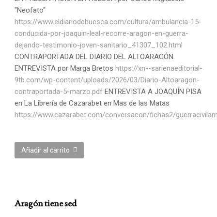
"Neofato"
https://www.eldiariodehuesca.com/cultura/ambulancia-15-
conducida-por-joaquin-leal-recorre-aragon-en-guerra-
dejando-
testimonio-joven-sanitario_41307_102.html
CONTRAPORTADA DEL DIARIO DEL ALTOARAGÓN.
ENTREVISTA por Marga Bretos
https://xn--sarienaeditorial-
9tb.com/wp-content/uploads/2026/03/Diario-Altoaragon-
contraportada-5-marzo.pdf
ENTREVISTA A JOAQUÍN PISA
en La Librería de Cazarabet en Mas de las Matas
https://www.cazarabet.com/conversacon/fichas2/guerracivilam
Añadir al carrito
Aragón tiene sed