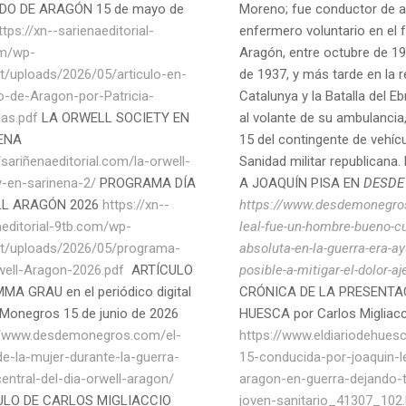
DO DE ARAGÓN 15 de mayo de
Moreno; fue conductor de 
ttps://xn--sarienaeditorial-
enfermero voluntario en el 
om/wp-
Aragón, entre octubre de 19
t/uploads/2026/05/articulo-en-
de 1937, y más tarde en la r
o-de-Aragon-por-Patricia-
Catalunya y la Batalla del E
las.pdf
LA ORWELL SOCIETY EN
al volante de su ambulancia
ENA
15 del contingente de vehícu
/sariñenaeditorial.com/la-orwell-
Sanidad militar republican
y-en-sarinena-2/
PROGRAMA DÍA
A JOAQUÍN PISA EN
DESDE
L ARAGÓN 2026
https://xn--
https://www.desdemonegro
aeditorial-9tb.com/wp-
leal-fue-un-hombre-bueno-cu
t/uploads/2026/05/programa-
absoluta-en-la-guerra-era-ay
well-Aragon-2026.pdf
ARTÍCULO
posible-a-mitigar-el-dolor-aj
MA GRAU en el periódico digital
CRÓNICA DE LA PRESENTA
Monegros 15 de junio de 2026
HUESCA por Carlos Migliacc
//www.desdemonegros.com/el-
https://www.eldiariodehues
de-la-mujer-durante-la-guerra-
15-conducida-por-joaquin-l
entral-del-dia-orwell-aragon/
aragon-en-guerra-dejando-
ULO DE CARLOS MIGLIACCIO
joven-sanitario_41307_102.