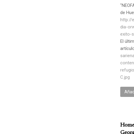
"NEOFAT
de Hu
http:/
dia-or
exito-
El últi
artícu
sarien
conten
refugi
C.jpg
Añadi
Homen
Georg