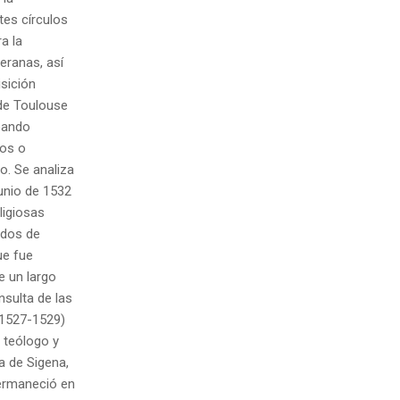
tes círculos
a la
eranas, así
isición
 de Toulouse
coando
nos o
. Se analiza
junio de 1532
ligiosas
ados de
ue fue
e un largo
nsulta de las
 (1527-1529)
, teólogo y
a de Sigena,
permaneció en