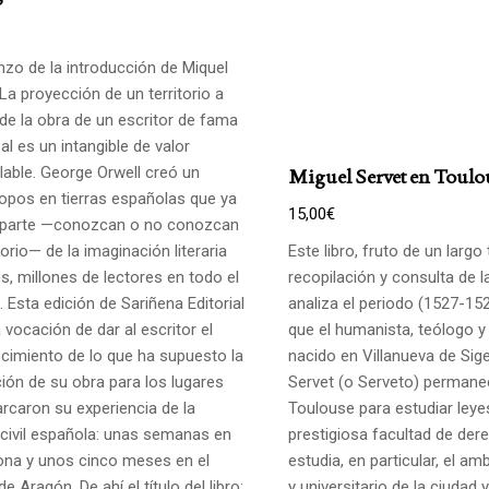
zo de la introducción de Miquel
La proyección de un territorio a
 de la obra de un escritor de fama
al es un intangible de valor
lable. George Orwell creó un
Miguel Servet en Toulo
opos en tierras españolas que ya
15,00
€
parte —conozcan o no conozcan
itorio— de la imaginación literaria
Este libro, fruto de un largo
s, millones de lectores en todo el
recopilación y consulta de l
 Esta edición de Sariñena Editorial
analiza el periodo (1527-152
a vocación de dar al escritor el
que el humanista, teólogo y
cimiento de lo que ha supuesto la
nacido en Villanueva de Sig
ción de su obra para los lugares
Servet (o Serveto) permane
rcaron su experiencia de la
Toulouse para estudiar leye
 civil española: unas semanas en
prestigiosa facultad de der
ona y unos cinco meses en el
estudia, en particular, el am
de Aragón. De ahí el título del libro:
y universitario de la ciudad y