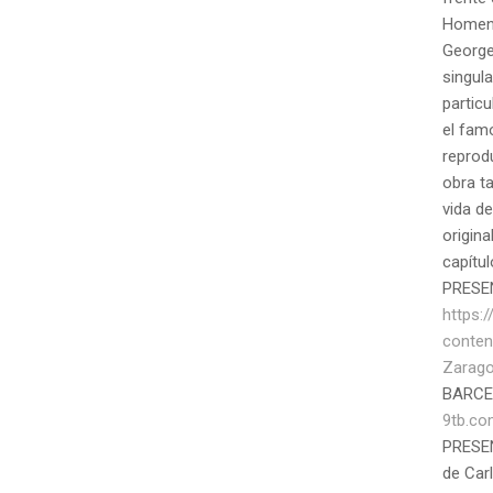
Homena
George
singula
particu
el fam
reprod
obra t
vida de
origina
capítul
PRESE
https:
conten
Zarago
BARC
9tb.c
PRESEN
de Car