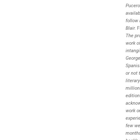
Pucero.
availab
follow
Blair.
F
The pro
work o
intangi
George
Spanis
or not 
literar
millio
edition
acknow
work o
experie
few we
months