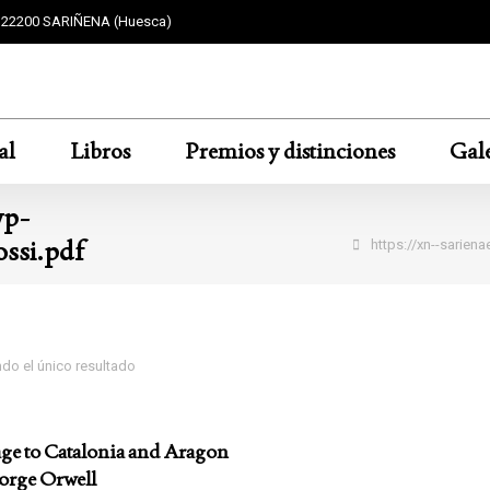
F 22200 SARIÑENA (Huesca)
al
Libros
Premios y distinciones
Gale
wp-
Estás aquí:
ossi.pdf
https://xn--sarien
do el único resultado
e to Catalonia and Aragon
orge Orwell