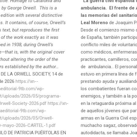
 title: Homage to Catalonia and
La guerra civil española
 by George Orwell.
This is a
ambulancia.
El frente de
edition with several distinctive
las memorias del sanitari
s. It contains, of course, Orwell’s
Leal Moreno
de Joaquim Pi
text, but reproduces the first
Desde el comienzo mismo d
 of the work exactly as it was
de España, también particip
ed in 1938, during Orwell’s
conflicto miles de voluntari
e—that is, with the original cover
como médicos, enfermeras
hout altering the order of the
practicantes, camilleros, c
rs established by the author…
de ambulancia… El personal 
 DE LA ORWELL SOCIETY, 14 de
estuvo en primera línea de 
de 2026
https://xn--
prestando ayuda y auxiliando
aeditorial-9tb.com/wp-
los combatientes fueran c
t/uploads/2026/05/programa-
enemigos, y también a la pob
-Orwell-Society-2026.pdf
https://xn-
en la retaguardia próxima al
naeditorial-9tb.com/wp-
de aquellos jóvenes que part
t/uploads/2026/05/Orwell-
armas en la Guerra Civil esp
y-mayo-2026-CARTEL-1.pdf
muchacho sagaz, observad
ULO DE PATRICIA PUÉRTOLAS EN
autodidacta, se llamaba Joa