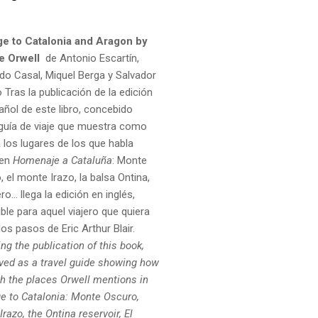
e to Catalonia and Aragon by
e Orwell
de Antonio Escartín,
do Casal, Miquel Berga y Salvador
o Tras la publicación de la edición
añol de este libro, concebido
uía de viaje que muestra como
a los lugares de los que habla
 en
Homenaje a Cataluña
: Monte
 el monte Irazo, la balsa Ontina,
ro... llega la edición en inglés,
ble para aquel viajero que quiera
los pasos de Eric Arthur Blair.
ng the publication of this book,
ved as a travel guide showing how
ch the places
Orwell mentions in
 to Catalonia: Monte Oscuro,
razo, the Ontina reservoir,
El