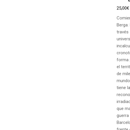
25,00
€
Comien
Berga: 
través
univers
incalcu
cronot
forma 
el terr
de mile
mundo.
tiene l
recono
irradia
que ma
guerra
Barcel
frente 