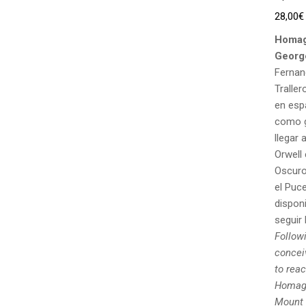
28,00
€
Homag
Georg
Fernan
Traller
en esp
como g
llegar 
Orwell
Oscuro,
el Puce
disponi
seguir 
Followi
concei
to rea
Homage
Mount I