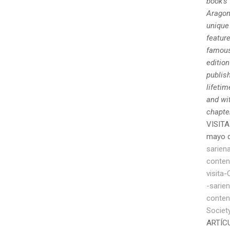
book’s
Aragon
unique 
feature
famous 
edition
publish
lifetim
and wit
chapte
VISITA
mayo 
sarien
conten
visita
-sarie
conten
Societ
ARTÍC