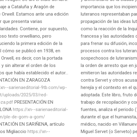
je a Cataluña y Aragón de
importancia que los incipien
 Orwell. Estamos ante una edición
luteranos representaban par
r que presenta varias
propagación de las ideas lut
laridades. Contiene, por supuesto,
como la reacción de la Inqu
oso texto orwelliano, pero
francesa y las autoridades
uciendo la primera edición de la
para frenar su difusión, in
al cómo se publicó en 1938, en
procesos contra los lutera
 Orwell, es decir, con la portada
sospechosos de luteranismo
l y sin alterar el orden de los
la orden de arresto que en 
os que había establecido el autor...
emitieron las autoridades re
NTACIÓN EN ZARAGOZA
contra Servet y otros acus
//xn--sarienaeditorial-9tb.com/wp-
herejía y el contexto en el q
t/uploads/2025/03/red-
adoptada. Este libro, fruto d
za.pdf
PRESENTACIÓN EN
trabajo de recopilación y co
ELONA
https://xn--sarienaeditorial-
fuentes, analiza el periodo
om/ple-de-gom-a-gom/
durante el que el humanista
TACIÓN EN SARIÑENA, artículo
médico, nacido en Villanuev
los Migliaccio
https://xn--
Miguel Servet (o Serveto) 