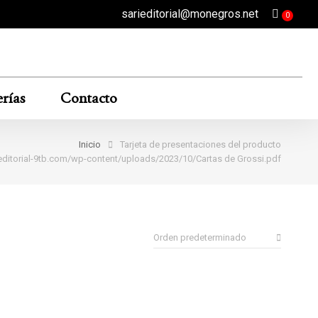
sarieditorial@monegros.net
rías
Contacto
Inicio
Tarjeta de presentaciones del producto
aeditorial-9tb.com/wp-content/uploads/2023/10/Cartas de Grossi.pdf