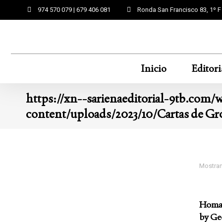
974 570 079 | 679 406 081
Ronda San Francisco 83, 1º 
Inicio
Editori
https://xn--sarienaeditorial-9tb.com/
content/uploads/2023/10/Cartas de Gr
Mostran
Homag
by Ge