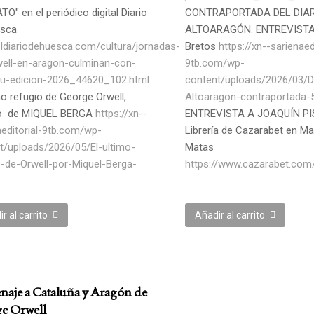
O" en el periódico digital Diario
CONTRAPORTADA DEL DIAR
esca
ALTOARAGÓN. ENTREVISTA
/eldiariodehuesca.com/cultura/jornadas-
Bretos
https://xn--sarienaed
well-en-aragon-culminan-con-
9tb.com/wp-
su-edicion-2026_44620_102.html
content/uploads/2026/03/Di
mo refugio de George Orwell,
Altoaragon-contraportada-
lo de MIQUEL BERGA
https://xn--
ENTREVISTA A JOAQUÍN PI
aeditorial-9tb.com/wp-
Librería de Cazarabet en Ma
t/uploads/2026/05/El-ultimo-
Matas
o-de-Orwell-por-Miquel-Berga-
https://www.cazarabet.com
r al carrito
Añadir al carrito
aje a Cataluña y Aragón de
e Orwell