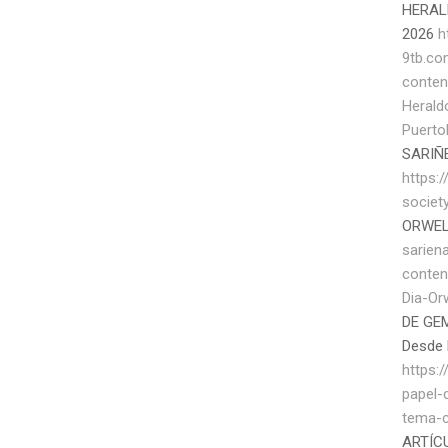
HERAL
2026
h
9tb.c
conten
Herald
Puerto
SARIÑ
https:/
societ
ORWEL
sarien
conten
Dia-Or
DE GEM
Desde 
https:
papel-
tema-c
ARTÍC