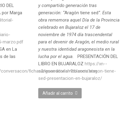
IO DEL
y compartido generación tras
 por Marga
generación: “
Aragón tiene sed
”. Esta
itorial-
obra rememora aquel Día de la Provincia
celebrado en Bujaraloz el 17 de
ario-
noviembre de 1974 día trascendental
5-marzo.pdf
para el devenir de Aragón, el medio rural
SA en La
y nuestra identidad aragonesista en la
s de las
lucha por el agua.
PRESENTACIÓN DEL
LIBRO EN BUJARALOZ
https://xn--
/conversacon/fichas2/guerracivilambulancia.htm
sarienaeditorial-9tb.com/aragon-tiene-
sed-presentacion-en-bujaraloz/
Añadir al carrito