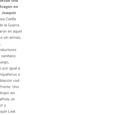
 desde una
 Aragón en
o Joaquín
sa Carilla
e la Guerra
aron en aquel
os sin armas,
,
onductores
sanitario
fuego,
 por igual a
ompañeros o
lación civil
 frente. Uno
icipó sin
añola, un
or y
quín Leal