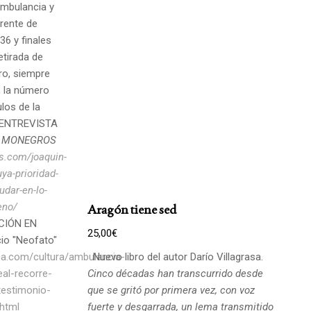
ambulancia y
frente de
36 y finales
etirada de
bro, siempre
, la número
los de la
a. ENTREVISTA
 MONEGROS
s.com/joaquin-
ya-prioridad-
udar-en-lo-
eno/
Aragón tiene sed
CIÓN EN
25,00
€
io "Neofato"
ca.com/cultura/ambulancia-
Nuevo libro del autor Darío Villagrasa.
eal-recorre-
Cinco décadas han transcurrido desde
testimonio-
que se gritó por primera vez, con voz
html
fuerte y desgarrada, un lema transmitido