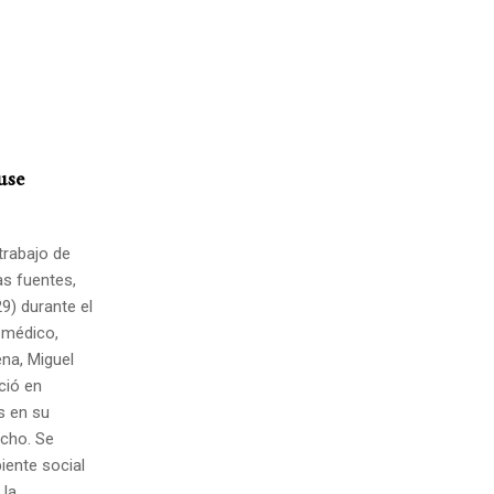
use
 trabajo de
as fuentes,
9) durante el
 médico,
ena, Miguel
ció en
s en su
echo. Se
biente social
 la