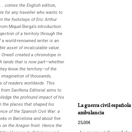
.. comes the English edition,
le for any traveller who wants to
 in the footsteps
of Eric Arthur
rom Miquel Berga’s introduction:
jection of a territory through the
f a world-renowned writer is an
ble asset of incalculable value.
 Orwell created a chronotope in
h lands that is now part—whether
they know the territory—of the
y imagination of thousands,
ns of readers worldwide. This
 from Sariñena Editorial aims to
ledge the profound impact of his
n the places that shaped his
La guerra civil español
nce of the Spanish Civil War: a
ambulancia
eks in Barcelona and about five
25,00
€
 on the Aragon front. Hence the