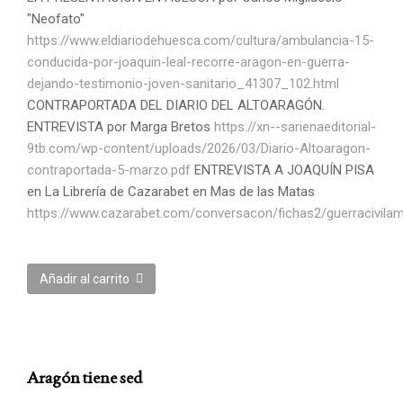
"Neofato"
https://www.eldiariodehuesca.com/cultura/ambulancia-15-
conducida-por-joaquin-leal-recorre-aragon-en-guerra-
dejando-
testimonio-joven-sanitario_41307_102.html
CONTRAPORTADA DEL DIARIO DEL ALTOARAGÓN.
ENTREVISTA por Marga Bretos
https://xn--sarienaeditorial-
9tb.com/wp-content/uploads/2026/03/Diario-Altoaragon-
contraportada-5-marzo.pdf
ENTREVISTA A JOAQUÍN PISA
en La Librería de Cazarabet en Mas de las Matas
https://www.cazarabet.com/conversacon/fichas2/guerracivilam
Añadir al carrito
Aragón tiene sed