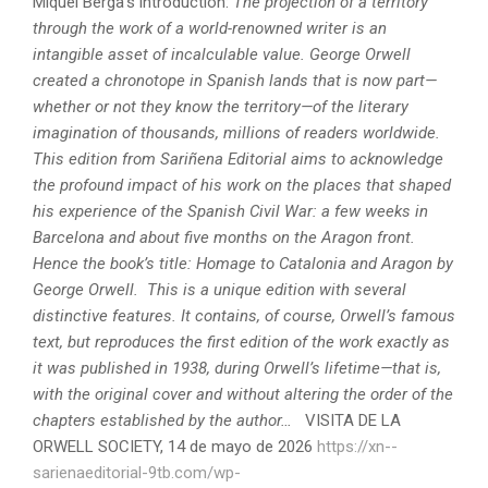
Miquel Berga’s introduction:
The projection of a territory
through the work of a world-renowned writer is an
intangible asset of incalculable value.
George Orwell
created a chronotope in Spanish lands that is now part—
whether or not they know the territory—of the literary
imagination of thousands, millions of readers worldwide.
This edition from Sariñena Editorial aims to acknowledge
the profound impact of his work on the places that shaped
his experience of the Spanish Civil War: a few weeks in
Barcelona and about five months on the Aragon front.
Hence the book’s title: Homage to Catalonia and Aragon by
George Orwell.
This is a unique edition with several
distinctive features. It contains, of course, Orwell’s famous
text, but reproduces the first edition of the work exactly as
it was published in 1938, during Orwell’s lifetime—that is,
with the original cover and without altering the order of the
chapters established by the author…
VISITA DE LA
ORWELL SOCIETY, 14 de mayo de 2026
https://xn--
sarienaeditorial-9tb.com/wp-