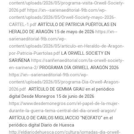
content/uploads/2026/05/programa-visita-Orwell-Society-
2026.pdf
https://xn--sarienaeditorial-9tb.com/wp-
content/uploads/2026/05/Orwell-Society-mayo-2026-
CARTEL-1.pdf
ARTÍCULO DE PATRICIA PUÉRTOLAS EN
HERALDO DE ARAGÓN 15 de mayo de 2026
https://xn--
sarienaeditorial-9tb.com/wp-
content/uploads/2026/05/articulo-en-Heraldo-de-Aragon-
por-Patricia-Puertolas.pdf
LA ORWELL SOCIETY EN
SARIÑENA
https://sariñenaeditorial.com/la-orwell-society-
en-sarinena-2/
PROGRAMA DÍA ORWELL ARAGÓN 2026
https://xn--sarienaeditorial-9tb.com/wp-
content/uploads/2026/05/programa-Dia-Orwell-Aragon-
2026.pdf
ARTÍCULO DE GEMMA GRAU en el periódico
digital Desde Monegros 15 de junio de 2026
https://www.desdemonegros.com/el-papel-de-la-mujer-
durante-la-guerra-tema-central-del-dia-orwell-aragon/
ARTÍCULO DE CARLOS MIGLIACCIO "NEOFATO" en el
periódico digital Diario de Huesca
http://eldiariodehuesca.com/cultura/jornadas-dia-orwell-