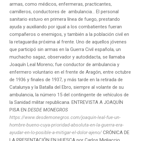
armas, como médicos, enfermeras, practicantes,
camilleros, conductores de ambulancia… El personal
sanitario estuvo en primera línea de fuego, prestando
ayuda y auxiliando por igual a los combatientes fueran
compañeros o enemigos, y también a la población civil en
la retaguardia próxima al frente. Uno de aquellos jóvenes
que participó sin armas en la Guerra Civil española, un
muchacho sagaz, observador y autodidacta, se llamaba
Joaquín Leal Moreno; fue conductor de ambulancia y
enfermero voluntario en el frente de Aragón, entre octubre
de 1936 y finales de 1937, y más tarde en la retirada de
Catalunya y la Batalla del Ebro, siempre al volante de su
ambulancia, la número 15 del contingente de vehículos de
la Sanidad militar republicana. ENTREVISTA A JOAQUÍN
PISA EN
DESDE MONEGROS
https://www.desdemonegros.com/joaquin-leal-fue-un-
hombre-bueno-cuya-prioridad-absoluta-en-la-guerra-era-
ayudar-en-lo-posible-a-mitigar-el-dolor-ajeno/
CRÓNICA DE
LA PRESENTACIÓN EN HUESCA por Carlos Migliaccio