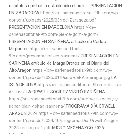
capítulos que había establecido el autor... PRESENTACIÓN
EN ZARAGOZA
https://xn--sarienaeditorial-9tb.com/wp-
content/uploads/2025/03/red-Zaragoza.pdf
PRESENTACIÓN EN BARCELONA
https://xn--
sarienaeditorial-9tb.com/ple-de-gom-a-gom/
PRESENTACIÓN EN SARIÑENA, artículo de Carlos
Migliaccio
https://xn--sarienaeditorial-
9tb.com/presentacion-en-sarinena/
PRESENTACIÓN EN
SARIÑENA artículo de Marga Bretos en el Diario del
AltoAragón
https://xn--sarienaeditorial-9tb.com/wp-
content/uploads/2025/01/Diario-del-Altoaragon.jpg
LA
ISLA DE JURA
https://xn--sarienaeditorial-9tb.com/la-isla-
de-jura/
LA ORWELL SOCIETY VISITÓ SARIÑENA
https://xn--sarienaeditorial-9tb.com/la-orwell-society-y-
richar-blair-visitan-sarinena/
PROGRAMA DÍA ORWELL
ARAGÓN 2024
https://xn--sarienaeditorial-9tb.com/wp-
content/uploads/2024/10/programa-Dia-Orwell-Aragon-
2024-red-copia-1.pdf
MICRO MECENAZGO 2025