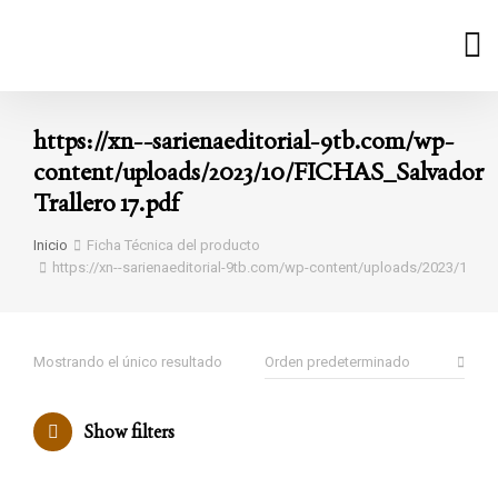
https://xn--sarienaeditorial-9tb.com/wp-
content/uploads/2023/10/FICHAS_Salvador
Trallero 17.pdf
Estás aquí:
Inicio
Ficha Técnica del producto
https://xn--sarienaeditorial-9tb.com/wp-content/uploads/2023/10/FI
Mostrando el único resultado
Show filters