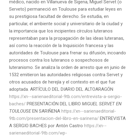
médico, nacido en Villanueva de Sigena, Miguel Servet (o
Serveto) permaneció en Toulouse para estudiar leyes en
su prestigiosa facultad de derecho. Se estudia, en
particular, el ambiente social y universitario de la ciudad y
la importancia que los incipientes círculos luteranos
representaban para la propagación de las ideas luteranas,
así como la reacción de la Inquisición francesa y las
autoridades de Toulouse para frenar su difusión, incoando
procesos contra los luteranos o sospechosos de
luteranismo. Se analiza la orden de arresto que en junio de
1532 emitieron las autoridades religiosas contra Servet y
otros acusados de herejía y el contexto en el que fue
adoptada. ARTÍCULO DEL DIARIO DEL ALTOARAGÓN
https://xn--sarienaeditorial-9tb.com/entrevista-a-sergio-
baches/
PRESENTACIÓN DEL LIBRO
MIGUEL SERVET EN
TOULOUSE
EN SARIÑENA
https://xn--sarienaeditorial-
9tb.com/presentacion-del-libro-en-sarinena/
ENTREVISTA
A SERGIO BACHES por Antón Castro
https://xn--
sarienaeditorial-9tb.com/wp-