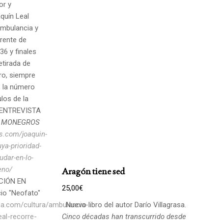
or y
quín Leal
ambulancia y
frente de
36 y finales
etirada de
bro, siempre
, la número
los de la
a. ENTREVISTA
 MONEGROS
s.com/joaquin-
ya-prioridad-
udar-en-lo-
eno/
Aragón tiene sed
CIÓN EN
25,00
€
io "Neofato"
ca.com/cultura/ambulancia-
Nuevo libro del autor Darío Villagrasa.
eal-recorre-
Cinco décadas han transcurrido desde