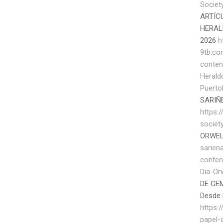
Societ
ARTÍC
HERAL
2026
h
9tb.c
conten
Herald
Puerto
SARIÑ
https:/
societ
ORWEL
sarien
conten
Dia-Or
DE GEM
Desde 
https:
papel-