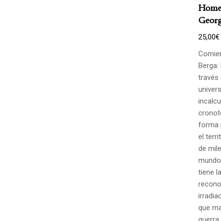
Homen
Georg
25,00
€
Comien
Berga: 
través
univers
incalcu
cronot
forma 
el terr
de mile
mundo.
tiene l
recono
irradia
que ma
guerra