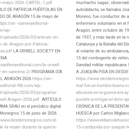
y-mayo-2026-CARTEL-1.pdf
muchacho sagaz, observad
ULO DE PATRICIA PUÉRTOLAS EN
autodidacta, se llamaba Joa
DO DE ARAGÓN 15 de mayo de
Moreno; fue conductor de 
ttps://xn--sarienaeditorial-
enfermero voluntario en el 
om/wp-
Aragón, entre octubre de 19
t/uploads/2026/05/articulo-en-
de 1937, y más tarde en la r
o-de-Aragon-por-Patricia-
Catalunya y la Batalla del E
las.pdf
LA ORWELL SOCIETY EN
al volante de su ambulancia
ENA
15 del contingente de vehícu
/sariñenaeditorial.com/la-orwell-
Sanidad militar republican
y-en-sarinena-2/
PROGRAMA DÍA
A JOAQUÍN PISA EN
DESDE
L ARAGÓN 2026
https://xn--
https://www.desdemonegro
aeditorial-9tb.com/wp-
leal-fue-un-hombre-bueno-cu
t/uploads/2026/05/programa-
absoluta-en-la-guerra-era-ay
well-Aragon-2026.pdf
ARTÍCULO
posible-a-mitigar-el-dolor-aj
MA GRAU en el periódico digital
CRÓNICA DE LA PRESENTA
Monegros 15 de junio de 2026
HUESCA por Carlos Migliacc
//www.desdemonegros.com/el-
https://www.eldiariodehues
de-la-mujer-durante-la-guerra-
15-conducida-por-joaquin-l