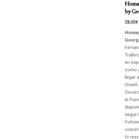
Homag
by Ge
28,00
€
Homag
Georg
Fernan
Traller
en esp
como g
llegar 
Orwell
Oscuro,
el Puce
disponi
seguir 
Followi
concei
to rea