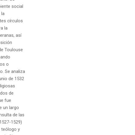
biente social
 la
tes círculos
a la
eranas, así
isición
 de Toulouse
coando
nos o
. Se analiza
junio de 1532
ligiosas
ados de
ue fue
e un largo
nsulta de las
 (1527-1529)
, teólogo y