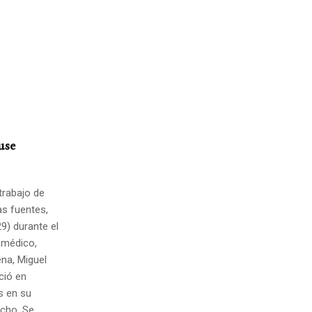
use
 trabajo de
as fuentes,
9) durante el
 médico,
ena, Miguel
ció en
s en su
echo. Se