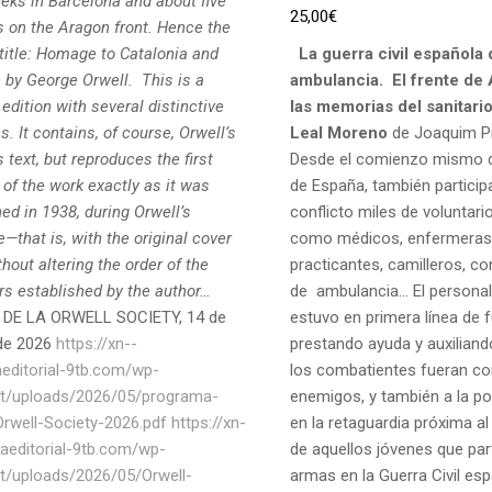
eks in Barcelona and about five
25,00
€
 on the Aragon front. Hence the
 title: Homage to Catalonia and
La guerra civil española
 by George Orwell.
This is a
ambulancia.
El frente de
edition with several distinctive
las memorias del sanitari
s. It contains, of course, Orwell’s
Leal Moreno
de Joaquim Pi
text, but reproduces the first
Desde el comienzo mismo d
 of the work exactly as it was
de España, también particip
ed in 1938, during Orwell’s
conflicto miles de voluntari
e—that is, with the original cover
como médicos, enfermeras
hout altering the order of the
practicantes, camilleros, c
rs established by the author…
de ambulancia… El personal 
 DE LA ORWELL SOCIETY, 14 de
estuvo en primera línea de 
de 2026
https://xn--
prestando ayuda y auxiliando
aeditorial-9tb.com/wp-
los combatientes fueran c
t/uploads/2026/05/programa-
enemigos, y también a la pob
-Orwell-Society-2026.pdf
https://xn-
en la retaguardia próxima al
naeditorial-9tb.com/wp-
de aquellos jóvenes que part
t/uploads/2026/05/Orwell-
armas en la Guerra Civil esp