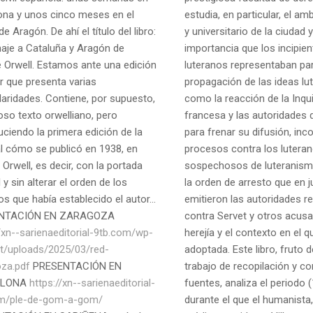
ona y unos cinco meses en el
estudia, en particular, el am
de Aragón. De ahí el título del libro:
y universitario de la ciudad y
je a Cataluña y Aragón de
importancia que los incipien
 Orwell. Estamos ante una edición
luteranos representaban par
r que presenta varias
propagación de las ideas lut
laridades. Contiene, por supuesto,
como la reacción de la Inqu
oso texto orwelliano, pero
francesa y las autoridades
uciendo la primera edición de la
para frenar su difusión, in
al cómo se publicó en 1938, en
procesos contra los lutera
 Orwell, es decir, con la portada
sospechosos de luteranismo
l y sin alterar el orden de los
la orden de arresto que en 
os que había establecido el autor...
emitieron las autoridades re
NTACIÓN EN ZARAGOZA
contra Servet y otros acus
//xn--sarienaeditorial-9tb.com/wp-
herejía y el contexto en el q
t/uploads/2025/03/red-
adoptada. Este libro, fruto d
za.pdf
PRESENTACIÓN EN
trabajo de recopilación y co
ELONA
https://xn--sarienaeditorial-
fuentes, analiza el periodo
om/ple-de-gom-a-gom/
durante el que el humanista