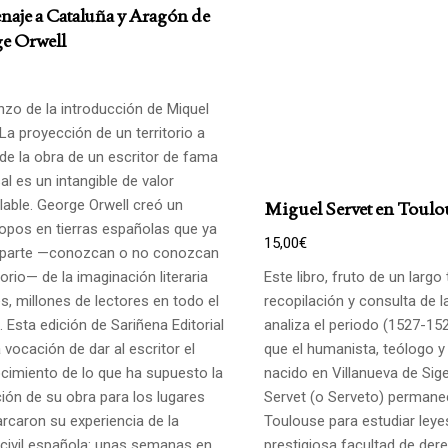
aje a Cataluña y Aragón de
e Orwell
zo de la introducción de Miquel
La proyección de un territorio a
 de la obra de un escritor de fama
al es un intangible de valor
lable. George Orwell creó un
Miguel Servet en Toulo
opos en tierras españolas que ya
15,00
€
parte —conozcan o no conozcan
itorio— de la imaginación literaria
Este libro, fruto de un largo
s, millones de lectores en todo el
recopilación y consulta de l
 Esta edición de Sariñena Editorial
analiza el periodo (1527-152
a vocación de dar al escritor el
que el humanista, teólogo y
cimiento de lo que ha supuesto la
nacido en Villanueva de Sig
ción de su obra para los lugares
Servet (o Serveto) permane
rcaron su experiencia de la
Toulouse para estudiar leye
 civil española: unas semanas en
prestigiosa facultad de der