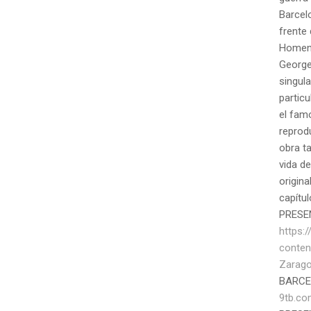
Barcel
frente 
Homena
George
singula
particu
el fam
reprod
obra t
vida de
origina
capítul
PRESE
https:
conten
Zarago
BARC
9tb.c