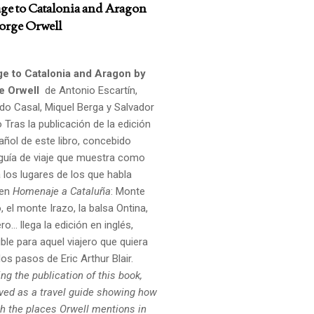
e to Catalonia and Aragon
orge Orwell
e to Catalonia and Aragon by
e Orwell
de Antonio Escartín,
do Casal, Miquel Berga y Salvador
o Tras la publicación de la edición
añol de este libro, concebido
uía de viaje que muestra como
a los lugares de los que habla
 en
Homenaje a Cataluña
: Monte
 el monte Irazo, la balsa Ontina,
ro... llega la edición en inglés,
ble para aquel viajero que quiera
los pasos de Eric Arthur Blair.
ng the publication of this book,
ved as a travel guide showing how
ch the places
Orwell mentions in