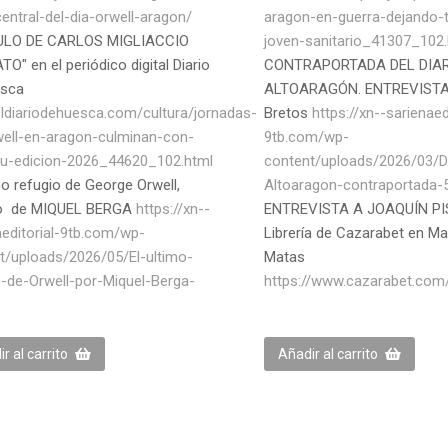
entral-del-dia-orwell-aragon/
aragon-en-guerra-dejando-
ULO DE CARLOS MIGLIACCIO
joven-sanitario_41307_102.
O" en el periódico digital Diario
CONTRAPORTADA DEL DIAR
esca
ALTOARAGÓN. ENTREVISTA
/eldiariodehuesca.com/cultura/jornadas-
Bretos
https://xn--sarienaed
well-en-aragon-culminan-con-
9tb.com/wp-
su-edicion-2026_44620_102.html
content/uploads/2026/03/Di
mo refugio de George Orwell,
Altoaragon-contraportada-
lo de MIQUEL BERGA
https://xn--
ENTREVISTA A JOAQUÍN PI
aeditorial-9tb.com/wp-
Librería de Cazarabet en Ma
t/uploads/2026/05/El-ultimo-
Matas
o-de-Orwell-por-Miquel-Berga-
https://www.cazarabet.com
r al carrito
Añadir al carrito