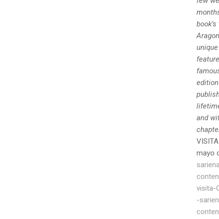
few we
months
book’s
Aragon
unique 
feature
famous 
edition
publish
lifetim
and wit
chapte
VISITA
mayo 
sarien
conten
visita
-sarie
conten