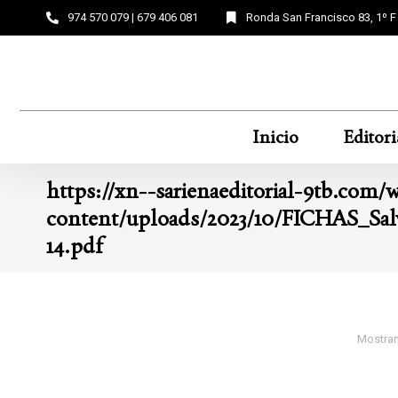
974 570 079 | 679 406 081
Ronda San Francisco 83, 1º 
Inicio
Editori
https://xn--sarienaeditorial-9tb.com/
content/uploads/2023/10/FICHAS_Salv
14.pdf
Mostran