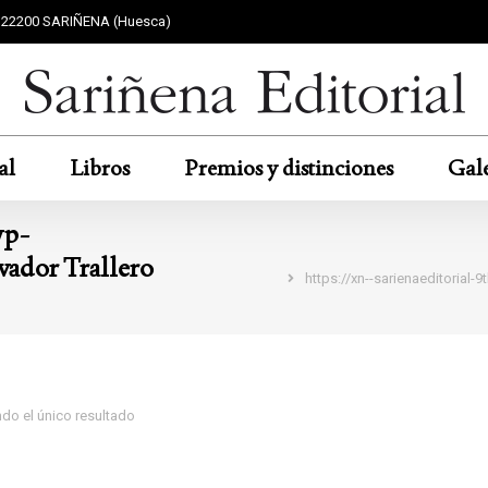
F 22200 SARIÑENA (Huesca)
al
Libros
Premios y distinciones
Gale
wp-
Estás aquí:
ador Trallero
https://xn--sarienaeditoria
do el único resultado