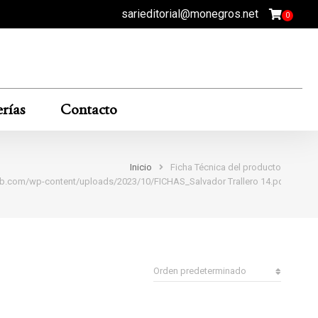
sarieditorial@monegros.net
rías
Contacto
Inicio
Ficha Técnica del producto
l-9tb.com/wp-content/uploads/2023/10/FICHAS_Salvador Trallero 14.pdf