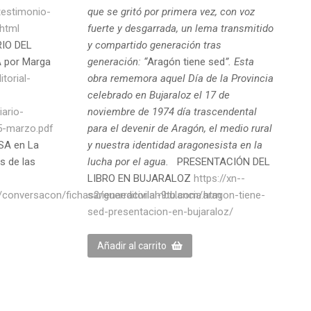
testimonio-
que se gritó por primera vez, con voz
html
fuerte y desgarrada, un lema transmitido
IO DEL
y compartido generación tras
 por Marga
generación: “
Aragón tiene sed
”. Esta
itorial-
obra rememora aquel Día de la Provincia
celebrado en Bujaraloz el 17 de
ario-
noviembre de 1974 día trascendental
5-marzo.pdf
para el devenir de Aragón, el medio rural
SA en La
y nuestra identidad aragonesista en la
s de las
lucha por el agua.
PRESENTACIÓN DEL
LIBRO EN BUJARALOZ
https://xn--
/conversacon/fichas2/guerracivilambulancia.htm
sarienaeditorial-9tb.com/aragon-tiene-
sed-presentacion-en-bujaraloz/
Añadir al carrito