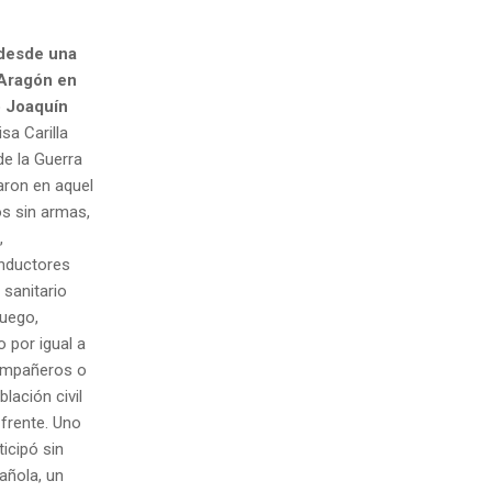
 desde una
 Aragón en
o Joaquín
sa Carilla
e la Guerra
aron en aquel
os sin armas,
,
onductores
sanitario
fuego,
 por igual a
ompañeros o
lación civil
 frente. Uno
icipó sin
añola, un