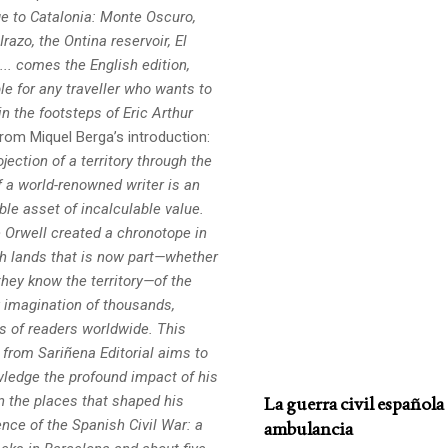
 to Catalonia: Monte Oscuro,
razo, the Ontina reservoir,
El
.. comes the English edition,
le for any traveller who wants to
 in the footsteps
of Eric Arthur
rom Miquel Berga’s introduction:
jection of a territory through the
f a world-renowned writer is an
ble asset of incalculable value.
 Orwell created a chronotope in
h lands that is now part—whether
they know the territory—of the
y imagination of thousands,
ns of readers worldwide. This
 from Sariñena Editorial aims to
ledge the profound impact of his
n the places that shaped his
La guerra civil español
nce of the Spanish Civil War: a
ambulancia