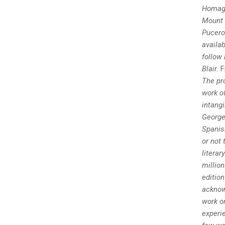
Homage
Mount I
Pucero.
availab
follow
Blair.
F
The pro
work o
intangi
George
Spanis
or not 
literar
millio
edition
acknow
work o
experie