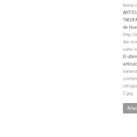
tema-c
ARTÍC
"NEOFAT
de Hu
http:/
dia-or
exito-
El últi
artícu
sarien
conten
refugi
C.jpg
Añadi