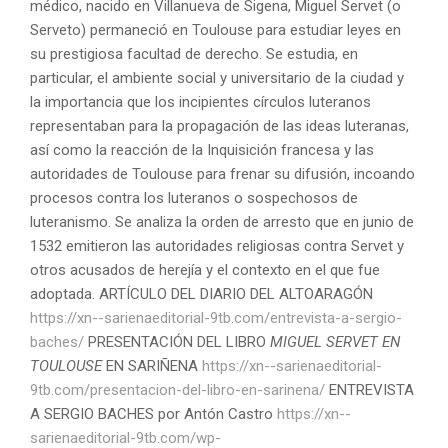
médico, nacido en Villanueva de Sigena, Miguel Servet (o
Serveto) permaneció en Toulouse para estudiar leyes en
su prestigiosa facultad de derecho. Se estudia, en
particular, el ambiente social y universitario de la ciudad y
la importancia que los incipientes círculos luteranos
representaban para la propagación de las ideas luteranas,
así como la reacción de la Inquisición francesa y las
autoridades de Toulouse para frenar su difusión, incoando
procesos contra los luteranos o sospechosos de
luteranismo. Se analiza la orden de arresto que en junio de
1532 emitieron las autoridades religiosas contra Servet y
otros acusados de herejía y el contexto en el que fue
adoptada. ARTÍCULO DEL DIARIO DEL ALTOARAGÓN
https://xn--sarienaeditorial-9tb.com/entrevista-a-sergio-
baches/
PRESENTACIÓN DEL LIBRO
MIGUEL SERVET EN
TOULOUSE
EN SARIÑENA
https://xn--sarienaeditorial-
9tb.com/presentacion-del-libro-en-sarinena/
ENTREVISTA
A SERGIO BACHES por Antón Castro
https://xn--
sarienaeditorial-9tb.com/wp-