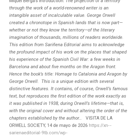
Miquel Berga’s introduction:
The projection of a territory
through the work of a world-renowned writer is an
intangible asset of incalculable value.
George Orwell
created a chronotope in Spanish lands that is now part—
whether or not they know the territory—of the literary
imagination of thousands, millions of readers worldwide.
This edition from Sariñena Editorial aims to acknowledge
the profound impact of his work on the places that shaped
his experience of the Spanish Civil War: a few weeks in
Barcelona and about five months on the Aragon front.
Hence the book’s title: Homage to Catalonia and Aragon by
George Orwell.
This is a unique edition with several
distinctive features. It contains, of course, Orwell’s famous
text, but reproduces the first edition of the work exactly as
it was published in 1938, during Orwell’s lifetime—that is,
with the original cover and without altering the order of the
chapters established by the author…
VISITA DE LA
ORWELL SOCIETY, 14 de mayo de 2026
https://xn--
sarienaeditorial-9tb.com/wp-