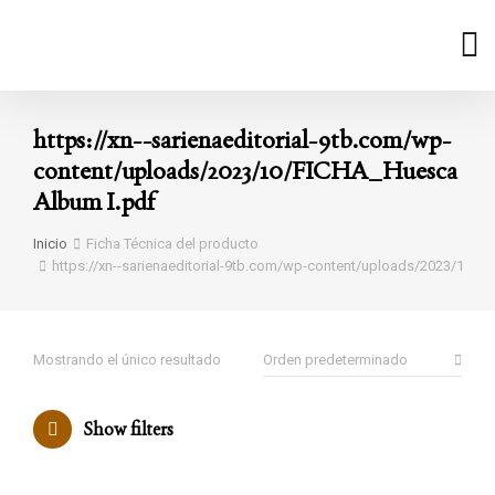
https://xn--sarienaeditorial-9tb.com/wp-
content/uploads/2023/10/FICHA_Huesca
Album I.pdf
Estás aquí:
Inicio
Ficha Técnica del producto
https://xn--sarienaeditorial-9tb.com/wp-content/uploads/2023/10/F
Mostrando el único resultado
Show filters