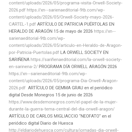
content/uploads/2026/05/programa-visita-Orwell-Society-
2026.pdf
https://xn--sarienaeditorial-9tb.com/wp-
content/uploads/2026/05/Orwell-Society-mayo-2026-
CARTEL-1.pdf
ARTÍCULO DE PATRICIA PUÉRTOLAS EN
HERALDO DE ARAGÓN 15 de mayo de 2026
https://xn--
sarienaeditorial-9tb.com/wp-
content/uploads/2026/05/articulo-en-Heraldo-de-Aragon-
por-Patricia-Puertolas.pdf
LA ORWELL SOCIETY EN
SARIÑENA
https://sariñenaeditorial.com/la-orwell-society-
en-sarinena-2/
PROGRAMA DÍA ORWELL ARAGÓN 2026
https://xn--sarienaeditorial-9tb.com/wp-
content/uploads/2026/05/programa-Dia-Orwell-Aragon-
2026.pdf
ARTÍCULO DE GEMMA GRAU en el periódico
digital Desde Monegros 15 de junio de 2026
https://www.desdemonegros.com/el-papel-de-la-mujer-
durante-la-guerra-tema-central-del-dia-orwell-aragon/
ARTÍCULO DE CARLOS MIGLIACCIO "NEOFATO" en el
periódico digital Diario de Huesca
http://eldiariodehuesca.com/cultura/jornadas-dia-orwell-