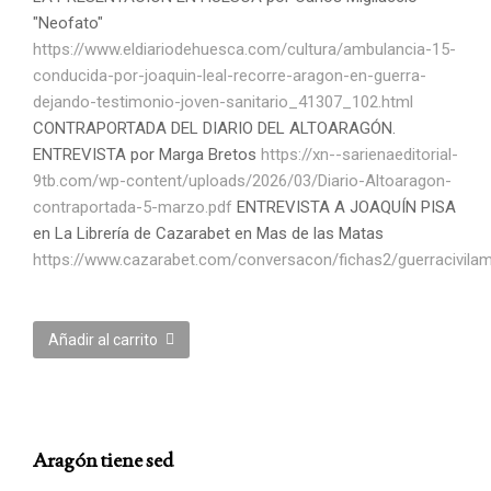
"Neofato"
https://www.eldiariodehuesca.com/cultura/ambulancia-15-
conducida-por-joaquin-leal-recorre-aragon-en-guerra-
dejando-
testimonio-joven-sanitario_41307_102.html
CONTRAPORTADA DEL DIARIO DEL ALTOARAGÓN.
ENTREVISTA por Marga Bretos
https://xn--sarienaeditorial-
9tb.com/wp-content/uploads/2026/03/Diario-Altoaragon-
contraportada-5-marzo.pdf
ENTREVISTA A JOAQUÍN PISA
en La Librería de Cazarabet en Mas de las Matas
https://www.cazarabet.com/conversacon/fichas2/guerracivilam
Añadir al carrito
Aragón tiene sed