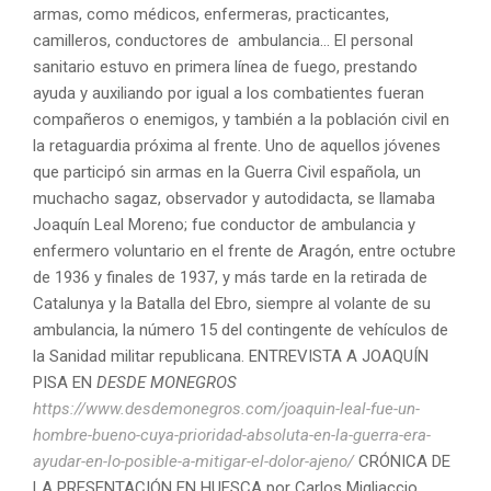
armas, como médicos, enfermeras, practicantes,
camilleros, conductores de ambulancia… El personal
sanitario estuvo en primera línea de fuego, prestando
ayuda y auxiliando por igual a los combatientes fueran
compañeros o enemigos, y también a la población civil en
la retaguardia próxima al frente. Uno de aquellos jóvenes
que participó sin armas en la Guerra Civil española, un
muchacho sagaz, observador y autodidacta, se llamaba
Joaquín Leal Moreno; fue conductor de ambulancia y
enfermero voluntario en el frente de Aragón, entre octubre
de 1936 y finales de 1937, y más tarde en la retirada de
Catalunya y la Batalla del Ebro, siempre al volante de su
ambulancia, la número 15 del contingente de vehículos de
la Sanidad militar republicana. ENTREVISTA A JOAQUÍN
PISA EN
DESDE MONEGROS
https://www.desdemonegros.com/joaquin-leal-fue-un-
hombre-bueno-cuya-prioridad-absoluta-en-la-guerra-era-
ayudar-en-lo-posible-a-mitigar-el-dolor-ajeno/
CRÓNICA DE
LA PRESENTACIÓN EN HUESCA por Carlos Migliaccio