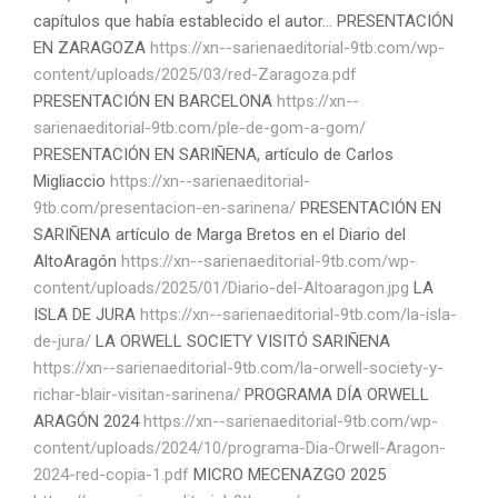
capítulos que había establecido el autor... PRESENTACIÓN
EN ZARAGOZA
https://xn--sarienaeditorial-9tb.com/wp-
content/uploads/2025/03/red-Zaragoza.pdf
PRESENTACIÓN EN BARCELONA
https://xn--
sarienaeditorial-9tb.com/ple-de-gom-a-gom/
PRESENTACIÓN EN SARIÑENA, artículo de Carlos
Migliaccio
https://xn--sarienaeditorial-
9tb.com/presentacion-en-sarinena/
PRESENTACIÓN EN
SARIÑENA artículo de Marga Bretos en el Diario del
AltoAragón
https://xn--sarienaeditorial-9tb.com/wp-
content/uploads/2025/01/Diario-del-Altoaragon.jpg
LA
ISLA DE JURA
https://xn--sarienaeditorial-9tb.com/la-isla-
de-jura/
LA ORWELL SOCIETY VISITÓ SARIÑENA
https://xn--sarienaeditorial-9tb.com/la-orwell-society-y-
richar-blair-visitan-sarinena/
PROGRAMA DÍA ORWELL
ARAGÓN 2024
https://xn--sarienaeditorial-9tb.com/wp-
content/uploads/2024/10/programa-Dia-Orwell-Aragon-
2024-red-copia-1.pdf
MICRO MECENAZGO 2025