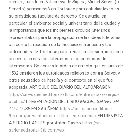
médico, nacido en Villanueva de Sigena, Miguel Servet (o
Serveto) permaneció en Toulouse para estudiar leyes en
su prestigiosa facultad de derecho. Se estudia, en
particular, el ambiente social y universitario de la ciudad y
la importancia que los incipientes círculos luteranos
representaban para la propagación de las ideas luteranas,
así como la reacción de la Inquisición francesa y las
autoridades de Toulouse para frenar su difusión, incoando
procesos contra los luteranos o sospechosos de
luteranismo. Se analiza la orden de arresto que en junio de
1532 emitieron las autoridades religiosas contra Servet y
otros acusados de herejía y el contexto en el que fue
adoptada. ARTÍCULO DEL DIARIO DEL ALTOARAGÓN
https://xn--sarienaeditorial-9tb.com/entrevista-a-sergio-
baches/
PRESENTACIÓN DEL LIBRO
MIGUEL SERVET EN
TOULOUSE
EN SARIÑENA
https://xn--sarienaeditorial-
9tb.com/presentacion-del-libro-en-sarinena/
ENTREVISTA
A SERGIO BACHES por Antón Castro
https://xn--
sarienaeditorial-9tb.com/wp-