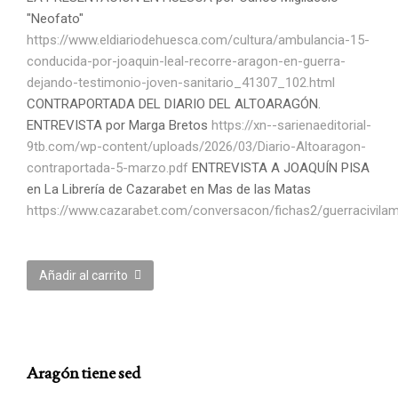
"Neofato"
https://www.eldiariodehuesca.com/cultura/ambulancia-15-
conducida-por-joaquin-leal-recorre-aragon-en-guerra-
dejando-
testimonio-joven-sanitario_41307_102.html
CONTRAPORTADA DEL DIARIO DEL ALTOARAGÓN.
ENTREVISTA por Marga Bretos
https://xn--sarienaeditorial-
9tb.com/wp-content/uploads/2026/03/Diario-Altoaragon-
contraportada-5-marzo.pdf
ENTREVISTA A JOAQUÍN PISA
en La Librería de Cazarabet en Mas de las Matas
https://www.cazarabet.com/conversacon/fichas2/guerracivilam
Añadir al carrito
Aragón tiene sed