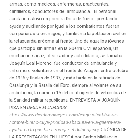
armas, como médicos, enfermeras, practicantes,
camilleros, conductores de ambulancia… El personal
sanitario estuvo en primera línea de fuego, prestando
ayuda y auxiliando por igual a los combatientes fueran
compañeros o enemigos, y también a la población civil en
la retaguardia próxima al frente. Uno de aquellos jóvenes
que participó sin armas en la Guerra Civil española, un
muchacho sagaz, observador y autodidacta, se llamaba
Joaquín Leal Moreno; fue conductor de ambulancia y
enfermero voluntario en el frente de Aragón, entre octubre
de 1936 y finales de 1937, y más tarde en la retirada de
Catalunya y la Batalla del Ebro, siempre al volante de su
ambulancia, la número 15 del contingente de vehículos de
la Sanidad militar republicana. ENTREVISTA A JOAQUÍN
PISA EN
DESDE MONEGROS
https://www.desdemonegros.com/joaquin-leal-fue-un-
hombre-bueno-cuya-prioridad-absoluta-en-la-guerra-era-
ayudar-en-lo-posible-a-mitigar-el-dolor-ajeno/
CRÓNICA DE
LA PRESENTACIÓN EN HUESCA por Carlos Migliaccio