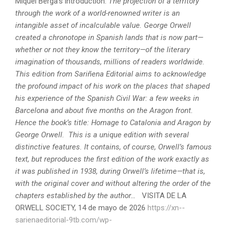
Miquel Berga’s introduction:
The projection of a territory
through the work of a world-renowned writer is an
intangible asset of incalculable value.
George Orwell
created a chronotope in Spanish lands that is now part—
whether or not they know the territory—of the literary
imagination of thousands, millions of readers worldwide.
This edition from Sariñena Editorial aims to acknowledge
the profound impact of his work on the places that shaped
his experience of the Spanish Civil War: a few weeks in
Barcelona and about five months on the Aragon front.
Hence the book’s title: Homage to Catalonia and Aragon by
George Orwell.
This is a unique edition with several
distinctive features. It contains, of course, Orwell’s famous
text, but reproduces the first edition of the work exactly as
it was published in 1938, during Orwell’s lifetime—that is,
with the original cover and without altering the order of the
chapters established by the author…
VISITA DE LA
ORWELL SOCIETY, 14 de mayo de 2026
https://xn--
sarienaeditorial-9tb.com/wp-