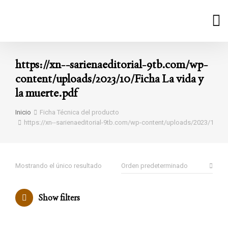
https://xn--sarienaeditorial-9tb.com/wp-
content/uploads/2023/10/Ficha La vida y
la muerte.pdf
Estás aquí:
Inicio
Ficha Técnica del producto
https://xn--sarienaeditorial-9tb.com/wp-content/uploads/2023/10/Fic
Mostrando el único resultado
Show filters