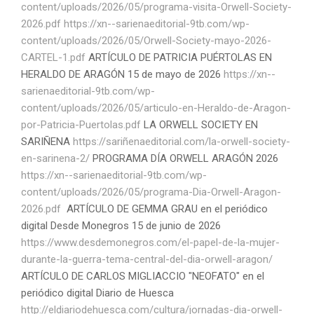
content/uploads/2026/05/programa-visita-Orwell-Society-
2026.pdf
https://xn--sarienaeditorial-9tb.com/wp-
content/uploads/2026/05/Orwell-Society-mayo-2026-
CARTEL-1.pdf
ARTÍCULO DE PATRICIA PUÉRTOLAS EN
HERALDO DE ARAGÓN 15 de mayo de 2026
https://xn--
sarienaeditorial-9tb.com/wp-
content/uploads/2026/05/articulo-en-Heraldo-de-Aragon-
por-Patricia-Puertolas.pdf
LA ORWELL SOCIETY EN
SARIÑENA
https://sariñenaeditorial.com/la-orwell-society-
en-sarinena-2/
PROGRAMA DÍA ORWELL ARAGÓN 2026
https://xn--sarienaeditorial-9tb.com/wp-
content/uploads/2026/05/programa-Dia-Orwell-Aragon-
2026.pdf
ARTÍCULO DE GEMMA GRAU en el periódico
digital Desde Monegros 15 de junio de 2026
https://www.desdemonegros.com/el-papel-de-la-mujer-
durante-la-guerra-tema-central-del-dia-orwell-aragon/
ARTÍCULO DE CARLOS MIGLIACCIO "NEOFATO" en el
periódico digital Diario de Huesca
http://eldiariodehuesca.com/cultura/jornadas-dia-orwell-