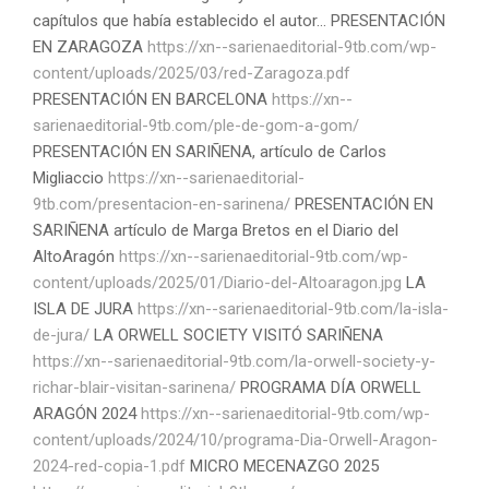
capítulos que había establecido el autor... PRESENTACIÓN
EN ZARAGOZA
https://xn--sarienaeditorial-9tb.com/wp-
content/uploads/2025/03/red-Zaragoza.pdf
PRESENTACIÓN EN BARCELONA
https://xn--
sarienaeditorial-9tb.com/ple-de-gom-a-gom/
PRESENTACIÓN EN SARIÑENA, artículo de Carlos
Migliaccio
https://xn--sarienaeditorial-
9tb.com/presentacion-en-sarinena/
PRESENTACIÓN EN
SARIÑENA artículo de Marga Bretos en el Diario del
AltoAragón
https://xn--sarienaeditorial-9tb.com/wp-
content/uploads/2025/01/Diario-del-Altoaragon.jpg
LA
ISLA DE JURA
https://xn--sarienaeditorial-9tb.com/la-isla-
de-jura/
LA ORWELL SOCIETY VISITÓ SARIÑENA
https://xn--sarienaeditorial-9tb.com/la-orwell-society-y-
richar-blair-visitan-sarinena/
PROGRAMA DÍA ORWELL
ARAGÓN 2024
https://xn--sarienaeditorial-9tb.com/wp-
content/uploads/2024/10/programa-Dia-Orwell-Aragon-
2024-red-copia-1.pdf
MICRO MECENAZGO 2025