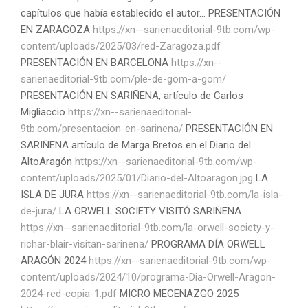
capítulos que había establecido el autor... PRESENTACIÓN
EN ZARAGOZA
https://xn--sarienaeditorial-9tb.com/wp-
content/uploads/2025/03/red-Zaragoza.pdf
PRESENTACIÓN EN BARCELONA
https://xn--
sarienaeditorial-9tb.com/ple-de-gom-a-gom/
PRESENTACIÓN EN SARIÑENA, artículo de Carlos
Migliaccio
https://xn--sarienaeditorial-
9tb.com/presentacion-en-sarinena/
PRESENTACIÓN EN
SARIÑENA artículo de Marga Bretos en el Diario del
AltoAragón
https://xn--sarienaeditorial-9tb.com/wp-
content/uploads/2025/01/Diario-del-Altoaragon.jpg
LA
ISLA DE JURA
https://xn--sarienaeditorial-9tb.com/la-isla-
de-jura/
LA ORWELL SOCIETY VISITÓ SARIÑENA
https://xn--sarienaeditorial-9tb.com/la-orwell-society-y-
richar-blair-visitan-sarinena/
PROGRAMA DÍA ORWELL
ARAGÓN 2024
https://xn--sarienaeditorial-9tb.com/wp-
content/uploads/2024/10/programa-Dia-Orwell-Aragon-
2024-red-copia-1.pdf
MICRO MECENAZGO 2025