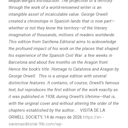
Miquel Berga’s introduction:
The projection of a territory
through the work of a world-renowned writer is an
intangible asset of incalculable value.
George Orwell
created a chronotope in Spanish lands that is now part—
whether or not they know the territory—of the literary
imagination of thousands, millions of readers worldwide.
This edition from Sariñena Editorial aims to acknowledge
the profound impact of his work on the places that shaped
his experience of the Spanish Civil War: a few weeks in
Barcelona and about five months on the Aragon front.
Hence the book’s title: Homage to Catalonia and Aragon by
George Orwell.
This is a unique edition with several
distinctive features. It contains, of course, Orwell’s famous
text, but reproduces the first edition of the work exactly as
it was published in 1938, during Orwell’s lifetime—that is,
with the original cover and without altering the order of the
chapters established by the author…
VISITA DE LA
ORWELL SOCIETY, 14 de mayo de 2026
https://xn--
sarienaeditorial-9tb.com/wp-