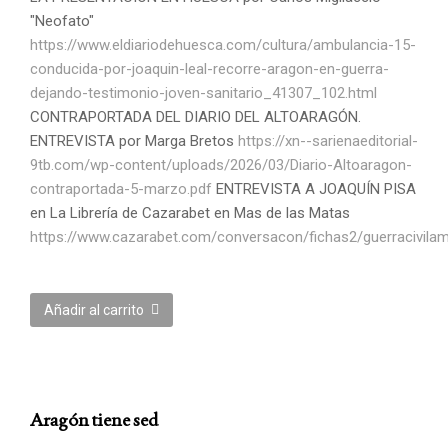
"Neofato"
https://www.eldiariodehuesca.com/cultura/ambulancia-15-
conducida-por-joaquin-leal-recorre-aragon-en-guerra-
dejando-
testimonio-joven-sanitario_41307_102.html
CONTRAPORTADA DEL DIARIO DEL ALTOARAGÓN.
ENTREVISTA por Marga Bretos
https://xn--sarienaeditorial-
9tb.com/wp-content/uploads/2026/03/Diario-Altoaragon-
contraportada-5-marzo.pdf
ENTREVISTA A JOAQUÍN PISA
en La Librería de Cazarabet en Mas de las Matas
https://www.cazarabet.com/conversacon/fichas2/guerracivilam
Añadir al carrito
Aragón tiene sed