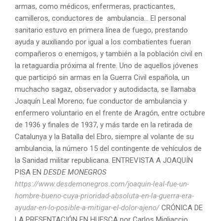
armas, como médicos, enfermeras, practicantes,
camilleros, conductores de ambulancia… El personal
sanitario estuvo en primera línea de fuego, prestando
ayuda y auxiliando por igual a los combatientes fueran
compañeros o enemigos, y también a la población civil en
la retaguardia próxima al frente. Uno de aquellos jóvenes
que participó sin armas en la Guerra Civil española, un
muchacho sagaz, observador y autodidacta, se llamaba
Joaquín Leal Moreno; fue conductor de ambulancia y
enfermero voluntario en el frente de Aragón, entre octubre
de 1936 y finales de 1937, y más tarde en la retirada de
Catalunya y la Batalla del Ebro, siempre al volante de su
ambulancia, la número 15 del contingente de vehículos de
la Sanidad militar republicana. ENTREVISTA A JOAQUÍN
PISA EN
DESDE MONEGROS
https://www.desdemonegros.com/joaquin-leal-fue-un-
hombre-bueno-cuya-prioridad-absoluta-en-la-guerra-era-
ayudar-en-lo-posible-a-mitigar-el-dolor-ajeno/
CRÓNICA DE
LA PRESENTACIÓN EN HUESCA por Carlos Migliaccio