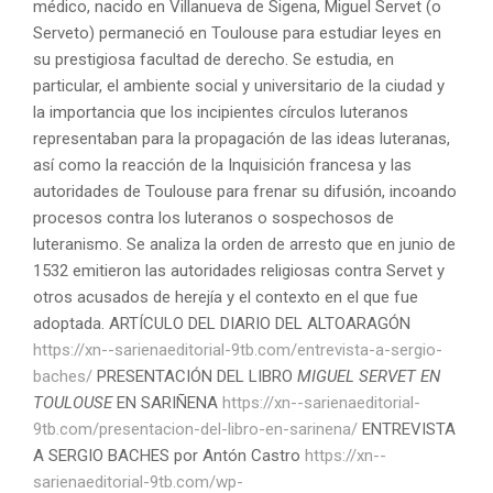
médico, nacido en Villanueva de Sigena, Miguel Servet (o
Serveto) permaneció en Toulouse para estudiar leyes en
su prestigiosa facultad de derecho. Se estudia, en
particular, el ambiente social y universitario de la ciudad y
la importancia que los incipientes círculos luteranos
representaban para la propagación de las ideas luteranas,
así como la reacción de la Inquisición francesa y las
autoridades de Toulouse para frenar su difusión, incoando
procesos contra los luteranos o sospechosos de
luteranismo. Se analiza la orden de arresto que en junio de
1532 emitieron las autoridades religiosas contra Servet y
otros acusados de herejía y el contexto en el que fue
adoptada. ARTÍCULO DEL DIARIO DEL ALTOARAGÓN
https://xn--sarienaeditorial-9tb.com/entrevista-a-sergio-
baches/
PRESENTACIÓN DEL LIBRO
MIGUEL SERVET EN
TOULOUSE
EN SARIÑENA
https://xn--sarienaeditorial-
9tb.com/presentacion-del-libro-en-sarinena/
ENTREVISTA
A SERGIO BACHES por Antón Castro
https://xn--
sarienaeditorial-9tb.com/wp-