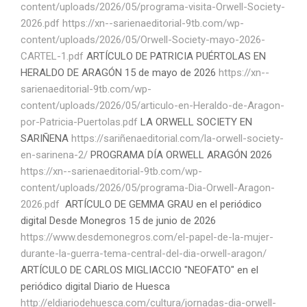
content/uploads/2026/05/programa-visita-Orwell-Society-
2026.pdf
https://xn--sarienaeditorial-9tb.com/wp-
content/uploads/2026/05/Orwell-Society-mayo-2026-
CARTEL-1.pdf
ARTÍCULO DE PATRICIA PUÉRTOLAS EN
HERALDO DE ARAGÓN 15 de mayo de 2026
https://xn--
sarienaeditorial-9tb.com/wp-
content/uploads/2026/05/articulo-en-Heraldo-de-Aragon-
por-Patricia-Puertolas.pdf
LA ORWELL SOCIETY EN
SARIÑENA
https://sariñenaeditorial.com/la-orwell-society-
en-sarinena-2/
PROGRAMA DÍA ORWELL ARAGÓN 2026
https://xn--sarienaeditorial-9tb.com/wp-
content/uploads/2026/05/programa-Dia-Orwell-Aragon-
2026.pdf
ARTÍCULO DE GEMMA GRAU en el periódico
digital Desde Monegros 15 de junio de 2026
https://www.desdemonegros.com/el-papel-de-la-mujer-
durante-la-guerra-tema-central-del-dia-orwell-aragon/
ARTÍCULO DE CARLOS MIGLIACCIO "NEOFATO" en el
periódico digital Diario de Huesca
http://eldiariodehuesca.com/cultura/jornadas-dia-orwell-