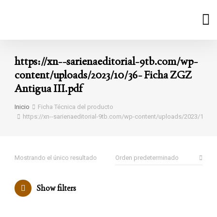
https://xn--sarienaeditorial-9tb.com/wp-
content/uploads/2023/10/36- Ficha ZGZ
Antigua III.pdf
Estás aquí:
Inicio
Ficha Técnica del producto
https://xn--sarienaeditorial-9tb.com/wp-content/uploads/2023/10/36-
Mostrando el único resultado
Show filters