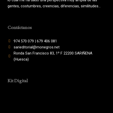
lo cual me ha dado una perspectiva muy amplia de las
gentes, costumbres, creencias, diferencias, similitudes…
Contáctanos
974 570 079 | 679 406 081
sarieditorial@monegros.net
Ronda San Francisco 83, 1º F 22200 SARIÑENA
(Huesca)
Kit Digital