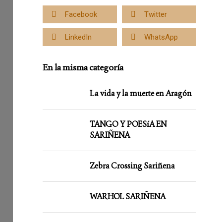
Facebook
Twitter
LinkedIn
WhatsApp
En la misma categoría
La vida y la muerte en Aragón
TANGO Y POESíA EN
SARIÑENA
Zebra Crossing Sariñena
WARHOL SARIÑENA