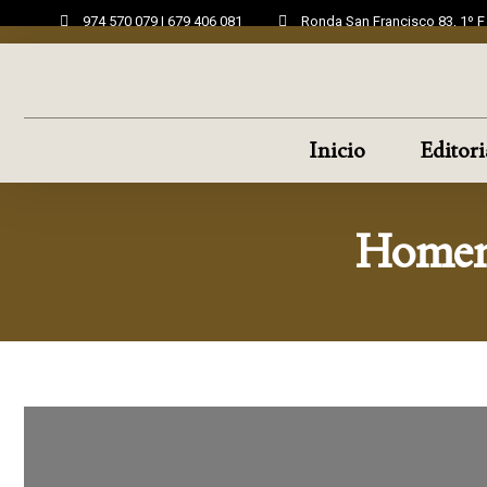
974 570 079 | 679 406 081
Ronda San Francisco 83, 1º 
Inicio
Editori
Homena