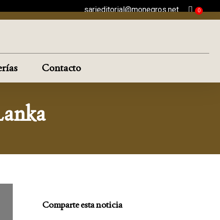
sarieditorial@monegros.net
rías
Contacto
 Lanka
Comparte esta noticia