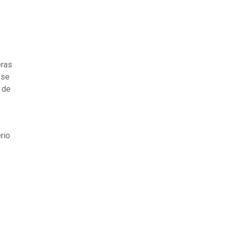
eras
 se
 de
rio