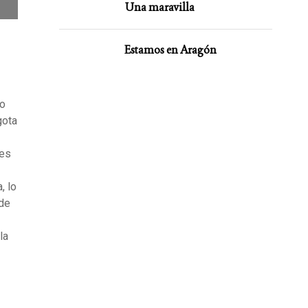
Una maravilla
Estamos en Aragón
do
gota
tes
, lo
 de
la