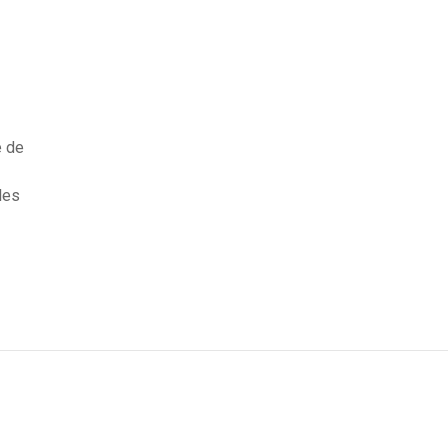
e de
les