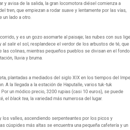
ar y avisa de la salida, la gran locomotora diésel comienza a
el tren, que empiezan a rodar suave y lentamente por las vías,
 un lado a otro.
corrido, y es un gozo asomarte al paisaje; las nubes con sus lig
l salir el sol, resplandece el verdor de los arbustos de té, que
de las colinas, mientras pequeños pueblos se divisan en el fondo
ación, lluvia y bruma.
eta, plantadas a mediados del siglo XIX en los tiempos del Impe
n. A la llegada a la estación de Haputalle, varios tuk-tuk
. Por un módico precio, 3200 rupias (casi 10 euros), se puede
é, el
black tea
, la variedad más numerosa del lugar.
y los valles, ascendiendo serpenteantes por los picos y
las cúspides más altas se encuentra una pequeña cafetería y un