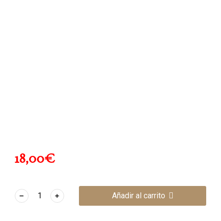
18,00
€
﹣
﹢
Añadir al carrito