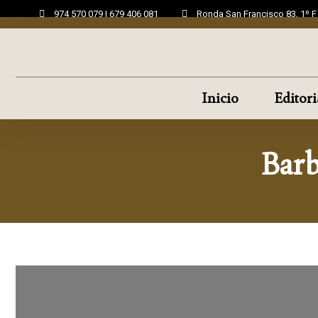
974 570 079 | 679 406 081
Ronda San Francisco 83, 1º 
Inicio
Editori
Barb