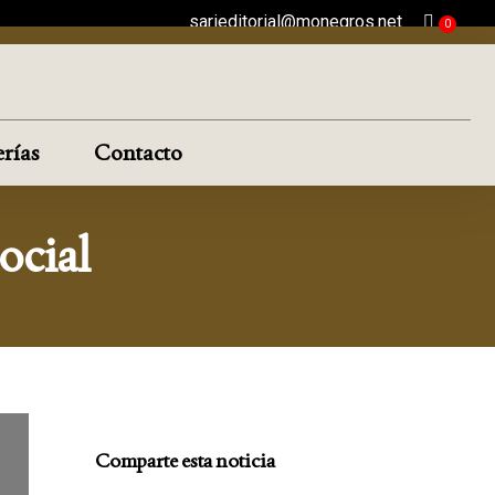
sarieditorial@monegros.net
rías
Contacto
ocial
Comparte esta noticia