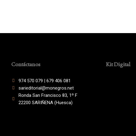
Contáctanos
Kit Digital
974 570 079 | 679 406 081
sarieditorial@monegros.net
Ronda San Francisco 83, 1º F
22200 SARIÑENA (Huesca)