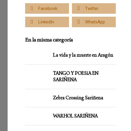
Facebook
Twitter
LinkedIn
WhatsApp
En la misma categoría
La vida y la muerte en Aragón
TANGO Y POESíA EN
SARIÑENA
Zebra Crossing Sariñena
WARHOL SARIÑENA