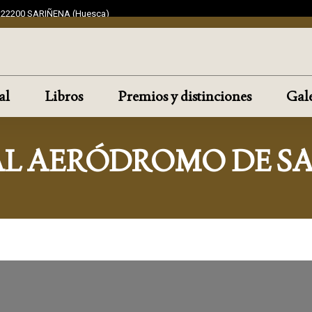
F 22200 SARIÑENA (Huesca)
al
Libros
Premios y distinciones
Gale
 AL AERÓDROMO DE S