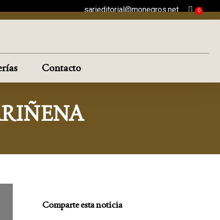
sarieditorial@monegros.net
rías
Contacto
ARIÑENA
Comparte esta noticia