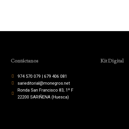
Contáctanos
Kit Digital
974 570 079 | 679 406 081
sarieditorial@monegros.net
Ronda San Francisco 83, 1º F
22200 SARIÑENA (Huesca)