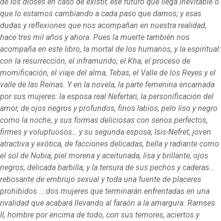
de los dioses en caso de existir, ese futuro que llega inevitable o
que lo estamos cambiando a cada paso que damos; y esas
dudas y reflexiones que nos acompañan en nuestra realidad,
hace tres mil años y ahora. Pues la muerte también nos
acompaña en este libro, la mortal de los humanos, y la espiritual:
con la resurrección, el inframundo, el Kha, el proceso de
momificación, el viaje del alma, Tebas, el Valle de los Reyes y el
valle de las Reinas. Y en la novela, la parte femenina encarnada
por sus mujeres: la esposa real Nefertari, la personificación del
amor, de ojos negros y profundos, finos labios, pelo liso y negro
como la noche, y sus formas deliciosas con senos perfectos,
firmes y voluptuosos… y su segunda esposa, Isis-Nefret, joven
atractiva y exótica, de facciones delicadas, bella y radiante como
el sol de Nubia, piel morena y aceitunada, lisa y brillante, ojos
negros, delicada barbilla, y la tersura de sus pechos y caderas…
rebosante de embrujo sexual y toda una fuente de placeres
prohibidos … dos mujeres que terminarán enfrentadas en una
rivalidad que acabará llevando al faraón a la amargura. Ramses
II, hombre por encima de todo, con sus temores, aciertos y