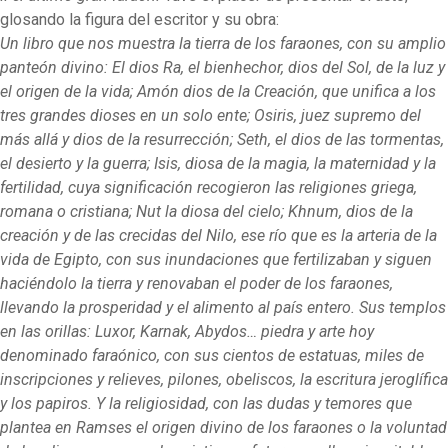
glosando la figura del escritor y su obra:
Un libro que nos muestra la tierra de los faraones, con su amplio
panteón divino: El dios Ra, el bienhechor, dios del Sol, de la luz y
el origen de la vida; Amón dios de la Creación, que unifica a los
tres grandes dioses en un solo ente; Osiris, juez supremo del
más allá y dios de la resurrección; Seth, el dios de las tormentas,
el desierto y la guerra; Isis, diosa de la magia, la maternidad y la
fertilidad, cuya significación recogieron las religiones griega,
romana o cristiana; Nut la diosa del cielo; Khnum, dios de la
creación y de las crecidas del Nilo, ese río que es la arteria de la
vida de Egipto, con sus inundaciones que fertilizaban y siguen
haciéndolo la tierra y renovaban el poder de los faraones,
llevando la prosperidad y el alimento al país entero. Sus templos
en las orillas: Luxor, Karnak, Abydos… piedra y arte hoy
denominado faraónico, con sus cientos de estatuas, miles de
inscripciones y relieves, pilones, obeliscos, la escritura jeroglífica
y los papiros. Y la religiosidad, con las dudas y temores que
plantea en Ramses el origen divino de los faraones o la voluntad