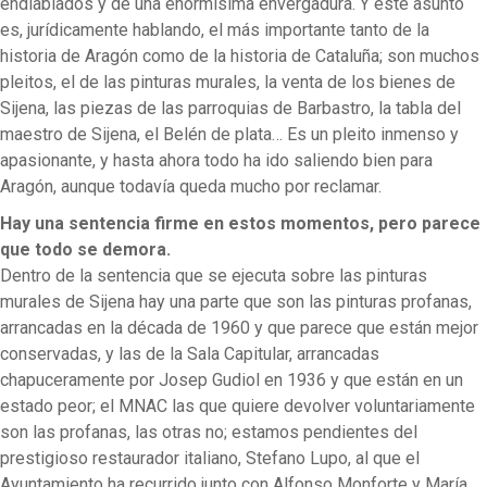
endiablados y de una enormísima envergadura. Y este asunto
es, jurídicamente hablando, el más importante tanto de la
historia de Aragón como de la historia de Cataluña; son muchos
pleitos, el de las pinturas murales, la venta de los bienes de
Sijena, las piezas de las parroquias de Barbastro, la tabla del
maestro de Sijena, el Belén de plata… Es un pleito inmenso y
apasionante, y hasta ahora todo ha ido saliendo bien para
Aragón, aunque todavía queda mucho por reclamar.
Hay una sentencia firme en estos momentos, pero parece
que todo se demora.
Dentro de la sentencia que se ejecuta sobre las pinturas
murales de Sijena hay una parte que son las pinturas profanas,
arrancadas en la década de 1960 y que parece que están mejor
conservadas, y las de la Sala Capitular, arrancadas
chapuceramente por Josep Gudiol en 1936 y que están en un
estado peor; el MNAC las que quiere devolver voluntariamente
son las profanas, las otras no; estamos pendientes del
prestigioso restaurador italiano, Stefano Lupo, al que el
Ayuntamiento ha recurrido junto con Alfonso Monforte y María