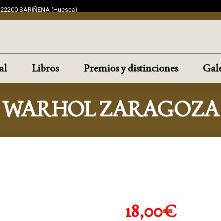
F 22200 SARIÑENA (Huesca)
al
Libros
Premios y distinciones
Gale
WARHOL ZARAGOZA
18,00
€