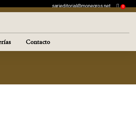
sarieditorial@monegros.net
rías
Contacto