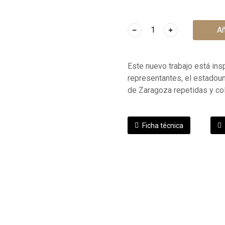
﹣
﹢
Añ
Este nuevo trabajo está in
representantes, el estadoun
de Zaragoza repetidas y col
Ficha técnica