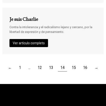
Je suis Charlie
Contra la intolerancia y el radicalismo lejano y cercano, por la
libertad de expresión y de pensamiento.
Ver artículo completo
←
1
…
12
13
14
15
16
→